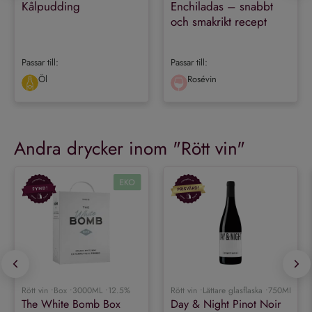
Kålpudding
Enchiladas – snabbt
och smakrikt recept
Passar till:
Passar till:
Öl
Rosévin
Andra drycker inom "
Rött vin
"
Rött vin •
Box •
3000ML •
12.5%
Rött vin •
Lättare glasflaska •
750ML •
13
The White Bomb Box
Day & Night Pinot Noir