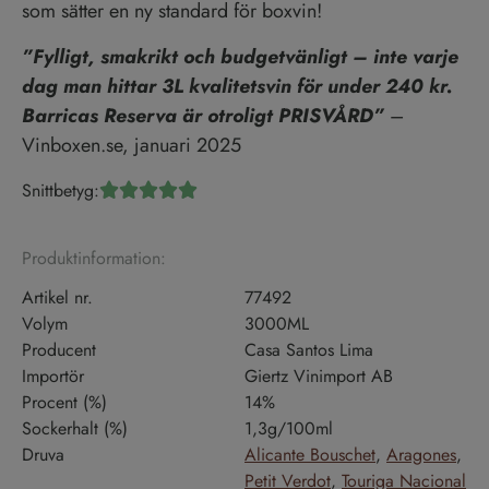
som sätter en ny standard för boxvin!
”Fylligt, smakrikt och budgetvänligt – inte varje
dag man hittar 3L kvalitetsvin för under 240 kr.
Barricas Reserva är otroligt PRISVÅRD”
–
Vinboxen.se, januari 2025
Snittbetyg:





Produktinformation:
Artikel nr.
77492
Volym
3000ML
Producent
Casa Santos Lima
Importör
Giertz Vinimport AB
Procent (%)
14%
Sockerhalt (%)
1,3g/100ml
Druva
Alicante Bouschet
,
Aragones
,
Petit Verdot
,
Touriga Nacional