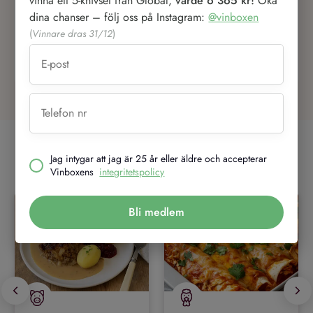
vinna ett 5-knivset från Global,
värde 6 365 kr!
Öka
att köpa igen!"
dina chanser – följ oss på Instagram:
@vinboxen
(
Vinnare dras 31/12
)
0
0
Lämna kommentar
Recept som passar till Barricas
Jag intygar att jag är 25 år eller äldre och accepterar
Reserva
Vinboxens
integritetspolicy
Bli medlem
60 min
35 min