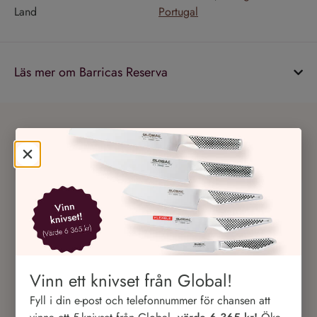
Land
Portugal
Läs mer om Barricas Reserva
Användarrecensioner av Barricas
Reserva
1
Recension
Skriv en recension
Agnes
1 år ago
Vinn ett knivset från Global!
Värd att köpa igen.
Fyll i din e-post och telefonnummer för chansen att
Provade detta i helgen. väldigt gott och smakrikt. blir