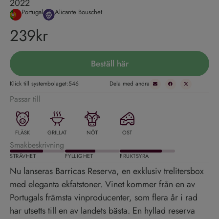
2022
Portugal
Alicante Bouschet
239kr
Beställ här
Klick till systembolaget:
546
Dela med andra
Passar till
FLÄSK
GRILLAT
NÖT
OST
Smakbeskrivning
STRÄVHET
FYLLIGHET
FRUKTSYRA
Nu lanseras Barricas Reserva, en exklusiv trelitersbox
med eleganta ekfatstoner. Vinet kommer från en av
Portugals främsta vinproducenter, som flera år i rad
har utsetts till en av landets bästa. En hyllad reserva