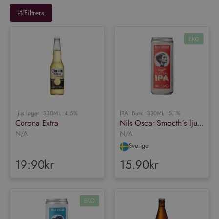
Filtrera
Ljus lager •
330ML •
4.5%
IPA •
Burk •
330ML •
5.1%
Corona Extra
Nils Oscar Smooth´s ljusa IPA
N/A
N/A
Sverige
19:90kr
15.90kr