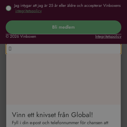
Jag intygar att jag är 25 år eller äldre och accepterar Vinboxens
integritetspolicy
Bli medlem
© 2026 Vinboxen
Integritetspolicy
Vinn ett knivset från Global!
Fyll i din e-post och telefonnummer för chansen att