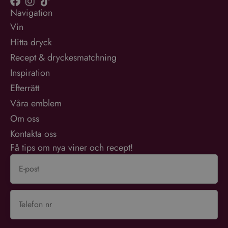
Googles mer vanliga
Navigation
analystjänst. Denna cookie
används för att särskilja
Vin
unika användare genom att
tilldela ett slumpmässigt
Hitta dryck
genererat nummer som
Google
klientidentifierare. Den ingår
Integritetspolicy
Recept & dryckesmatchning
i varje sidförfrågan på en
webbplats och används för
Inspiration
att beräkna besökar-,
session- och kampanjdata
för
Efterrätt
webbplatsanalysrapporterna.
Våra emblem
Om oss
Kontakta oss
Få tips om nya viner och recept!