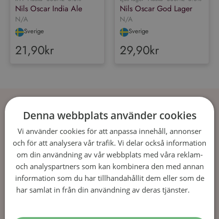
Nils Oscar India Ale
Nils Oscar God Lager
N/A
N/A
Sverige
Sverige
21,90kr
29,90kr
Öl: en dryck med djupa rötter
Denna webbplats använder cookies
Öl, en av mänsklighetens äldsta drycker, fortsätter
Vi använder cookies för att anpassa innehåll, annonser
att vara en favorit över hela världen, från ljusa lager
och för att analysera vår trafik. Vi delar också information
till djupa stouts.
om din användning av vår webbplats med våra reklam-
och analyspartners som kan kombinera den med annan
Ingredienser och bryggning
information som du har tillhandahållit dem eller som de
har samlat in från din användning av deras tjänster.
Läs
De grundläggande ingredienserna i öl inkluderar
mer
vatten, malt, humle och jäst. Bryggprocessen kan