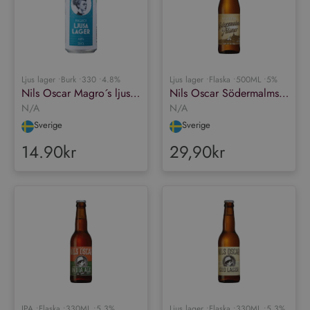
Ljus lager •
Burk •
330 •
4.8%
Ljus lager •
Flaska •
500ML •
5%
Nils Oscar Magro´s ljusa lager
Nils Oscar Södermalmspilsner
N/A
N/A
Sverige
Sverige
14.90kr
29,90kr
IPA •
Flaska •
330ML •
5.3%
Ljus lager •
Flaska •
330ML •
5.3%