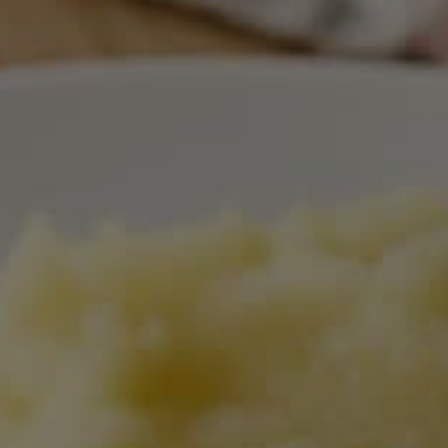
Vi använder cookie
information om
kombinera den m