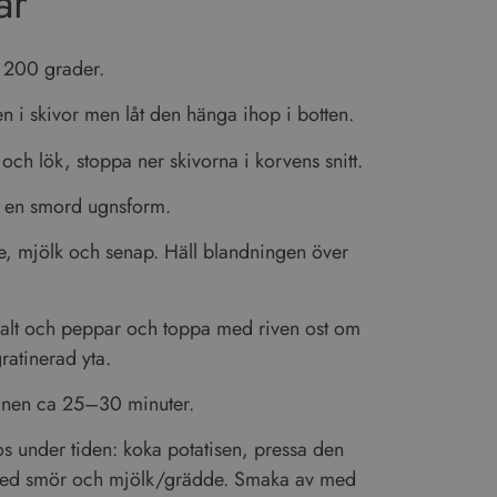
är
 200 grader.
n i skivor men låt den hänga ihop i botten.
och lök, stoppa ner skivorna i korvens snitt.
i en smord ugnsform.
, mjölk och senap. Häll blandningen över
alt och peppar och toppa med riven ost om
gratinerad yta.
fik. Vi delar också
gnen ca 25–30 minuter.
artners som kan
de har samlat in
s under tiden: koka potatisen, pressa den
ed smör och mjölk/grädde. Smaka av med