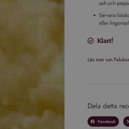
salt och pepp
ÖVER 25 ÅR - ACCEPTERA COOKIES
Servera faluk
eller lingonsyl
ÖVER 25 ÅR - AVVISA COOKIES
ER
Klart!
Läs mer om Falukor
Prestanda
Inriktning
Funktioner
används för att se hur besökare använder webbplatsen, t.ex. analytiska kakor. Dessa c
t identifiera en viss besökare.
Leverantör
/
Utgång
Beskrivning
Domän
.vinboxen.se
1 år 1
Denna cookie används av Google Analytics för att bevara se
Dela detta rec
månad
1 år 1
Detta cookie-namn är associerat med Google Universal Analyt
Google LLC
månad
viktig uppdatering av Googles mer vanliga analystjänst. D
.vinboxen.se
för att särskilja unika användare genom att tilldela ett sl
Facebook
nummer som klientidentifierare. Den ingår i varje sidförfr
och används för att beräkna besökar-, session- och kampan