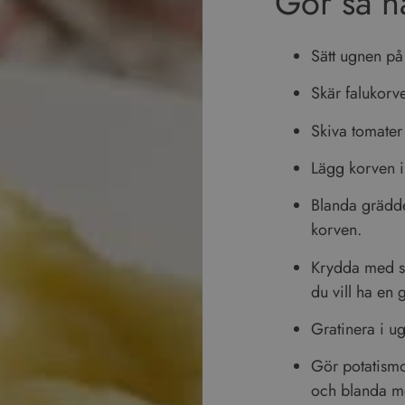
Gör så h
Sätt ugnen på
Skär falukorve
Skiva tomater 
Lägg korven 
Blanda grädde
korven.
Krydda med s
Denna webbplats använder cookies
du vill ha en 
s för att anpassa innehåll, annonser och för att analysera vår tra
Gratinera i u
 din användning av vår webbplats med våra reklam- och analysp
ed annan information som du har tillhandahållit dem eller som 
Gör potatismo
från din användning av deras tjänster.
Läs mer
och blanda m