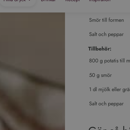
1 dl riven ost (valfr
Smör till formen
Salt och peppar
Tillbehör:
800 g potatis till 
50 g smör
1 dl mjölk eller gr
Salt och peppar