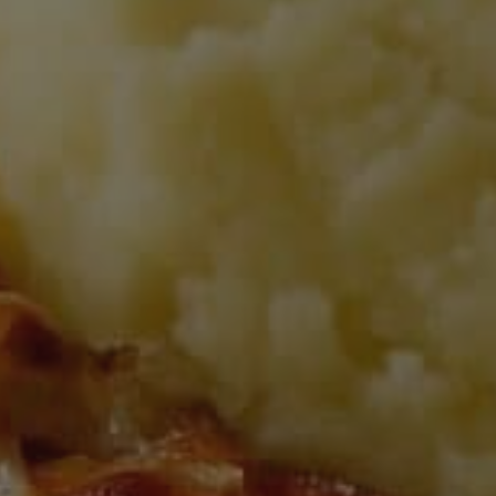
VISA DETALJ
Performance-cookies 
användas för att direk
Namn
_ga_VG1CWVH2Y3
_ga