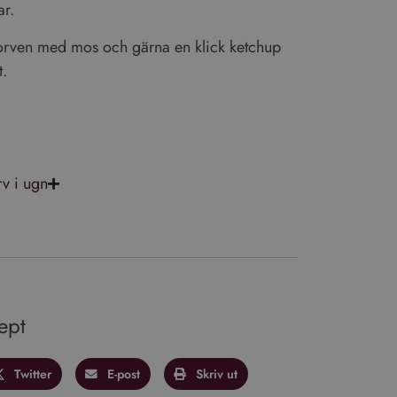
ar.
orven med mos och gärna en klick ketchup
t.
v i ugn
ookies kan inte
ssionstillståndet.
ept
ics - vilket är en
enna cookie används
umpmässigt genererat
Twitter
E-post
Skriv ut
ågan på en webbplats
jdata för