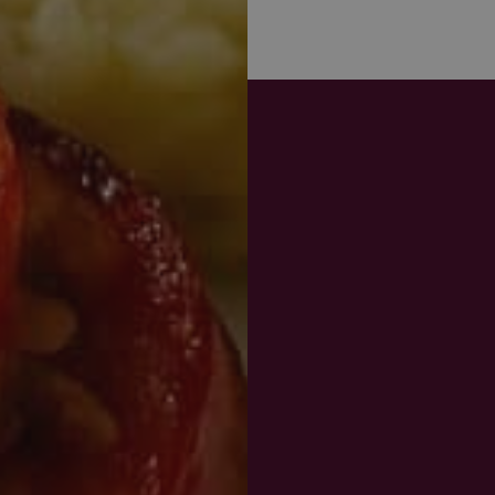
webbplatsanalysrapporterna.
ogle Integritetspolicy