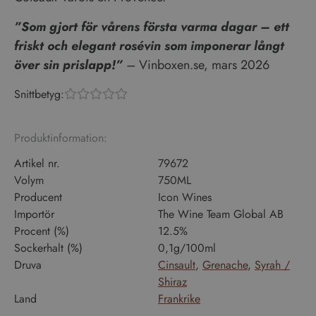
”Som gjort för vårens första varma dagar – ett
friskt och elegant rosévin som imponerar långt
över sin prislapp!”
– Vinboxen.se, mars 2026
Snittbetyg:





Produktinformation:
Artikel nr.
79672
Volym
750ML
Producent
Icon Wines
Importör
The Wine Team Global AB
Procent (%)
12.5%
Sockerhalt (%)
0,1g/100ml
Druva
Cinsault
,
Grenache
,
Syrah /
Shiraz
Land
Frankrike