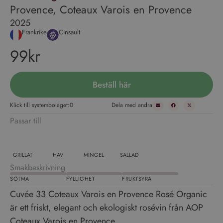
Provence, Coteaux Varois en Provence
2025
Frankrike
Cinsault
99kr
Beställ här
Klick till systembolaget:
0
Dela med andra
Passar till
GRILLAT
HAV
MINGEL
SALLAD
Smakbeskrivning
SÖTMA
FYLLIGHET
FRUKTSYRA
Cuvée 33 Coteaux Varois en Provence Rosé Organic
är ett friskt, elegant och ekologiskt rosévin från AOP
Coteaux Varois en Provence.