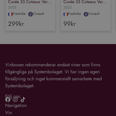
Cuvée 33 Coteaux Varois en Provence Rosé Organic
Cuvée 33 Coteaux Varois en Provence Rosé Organic
2025
2025
Frankrike
Cinsault
Frankrike
Cinsault
299kr
99kr
Vinboxen rekommenderar endast viner som finns
tillgängliga på Systembolaget. Vi har ingen egen
försäljning och inget kommersiellt samarbete med
Systembolaget.
Följ oss:
Navigation
Vin