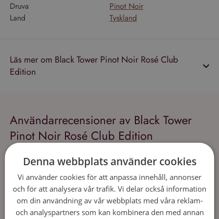
Druva
Pinot Noir
Land
Tyskland
Läs mer om Black Tower Pinot Noir Rosé Club
Edition
Användarrecensioner av Black Tower
Pinot Noir Rosé Club Edition
1
Recension
Skriv en recension
Denna webbplats använder cookies
Vi använder cookies för att anpassa innehåll, annonser
Astrid
1 år ago
och för att analysera vår trafik. Vi delar också information
om din användning av vår webbplats med våra reklam-
och analyspartners som kan kombinera den med annan
Tack för bra tips