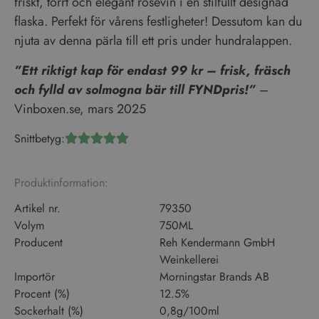
friskt, torrt och elegant rosévin i en stilfullt designad
flaska. Perfekt för vårens festligheter! Dessutom kan du
njuta av denna pärla till ett pris under hundralappen.
”Ett riktigt kap för endast 99 kr – frisk, fräsch
och fylld av solmogna bär till FYNDpris!”
–
Vinboxen.se, mars 2025
Snittbetyg:





Produktinformation:
Artikel nr.
79350
Volym
750ML
Producent
Reh Kendermann GmbH
Weinkellerei
Importör
Morningstar Brands AB
Procent (%)
12.5%
Sockerhalt (%)
0,8g/100ml