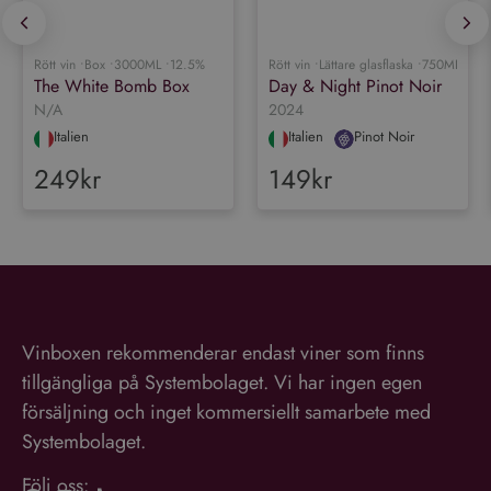
en viktig uppdatering av
Googles mer vanliga
analystjänst. Denna cookie
används för att särskilja
unika användare genom att
Rött vin •
Box •
3000ML •
12.5%
Rött vin •
Lättare glasflaska •
750ML •
13
tilldela ett slumpmässigt
The White Bomb Box
Day & Night Pinot Noir
genererat nummer som
Google
N/A
2024
klientidentifierare. Den ingår
Integritetspolicy
i varje sidförfrågan på en
Italien
Italien
Pinot Noir
webbplats och används för
att beräkna besökar-,
249kr
149kr
session- och kampanjdata
för
webbplatsanalysrapporterna.
Vinboxen rekommenderar endast viner som finns
tillgängliga på Systembolaget. Vi har ingen egen
försäljning och inget kommersiellt samarbete med
Systembolaget.
Följ oss: