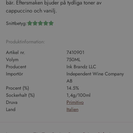
bär. Eftersmaken bjuder på tydliga toner av
cappuccino och vanilj.
Snittbetyg:





Produktinformation:
Artikel nr.
7410901
Volym
750ML
Producent
Ink Brandz LLC
Importör
Independent Wine Company
AB
Procent (%)
14.5%
Sockerhalt (%)
1,4g/100ml
Druva
Primitivo
Land
Italien