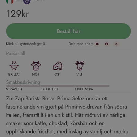
129kr
Beställ här
Klick till systembolaget:
0
Dela med andra
Passar till
GRILLAT
NÖT
OST
VILT
Smakbeskrivning
STRÄVHET
FYLLIGHET
FRUKTSYRA
Zin Zap Barista Rosso Prima Selezione är ett
fascinerande vin gjort på Primitivo-druvan från södra
Italien, framställt i en unik stil. Här möts vi av härliga
smaker som kaffe, choklad, körsbär och en
uppfriskande friskhet, med inslag av vanilj och mörka