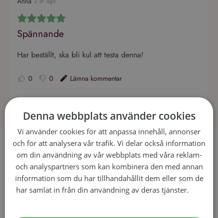
Anna
2 år ago
Spännande
Har beställt, ska bli kul att testa denna!
0
0
Lämna kommentar
Denna webbplats använder cookies
Vi använder cookies för att anpassa innehåll, annonser
och för att analysera vår trafik. Vi delar också information
Recept som passar till Zin Zap
om din användning av vår webbplats med våra reklam-
Barista Rosso Prima Selezione
och analyspartners som kan kombinera den med annan
information som du har tillhandahållit dem eller som de
har samlat in från din användning av deras tjänster.
Läs
60 min
35 min
mer