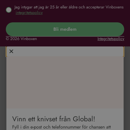
Jag intygar att jag är 25 år eller äldre och accepterar Vinboxens
integritetspolicy
Bli medlem
© 2026 Vinboxen
Integritetspolicy
Vinn ett knivset från Global!
Fyll i din e-post och telefonnummer för chansen att