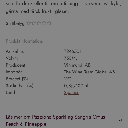
som fördrink eller till enkla tilltugg – serveras väl kyld,
gärna med färsk frukt i glaset.
Snittbetyg:





Produktinformation:
Artikel nr.
7246501
Volym
750ML
Producent
Vinimundi AB
Importör
The Wine Team Global AB
Procent (%)
11%
Sockerhalt (%)
0,3g/100ml
Land
Spanien
Läs mer om Pazzione Sparkling Sangria Citrus
Peach & Pineapple