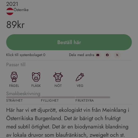
2021
Österrike
89kr
Beställ här
Klick till systembolaget:
0
Dela med andra
Passar till
FÅGEL
FLÄSK
NÖT
VEG
Smakbeskrivning
STRÄVHET
FYLLIGHET
FRUKTSYRA
Här har vi ett djuprött, ekologiskt vin från Meinklang i
Österrikiska Burgenland. Det är bärigt och fruktigt
med subtil örtighet. Det är en biodynamisk blandning
av lokala druvor som blaufränkisch, zweigelt och st.