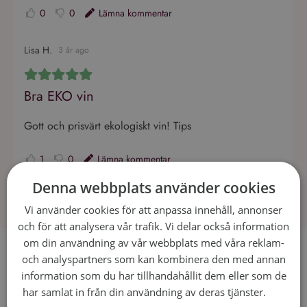
0
0
Lämna kommentar
Lisa H.
3 år ago
Bra EKO vin
Gott och prisvärt ekologiskt vin! Tips
1
0
Lämna kommentar
Denna webbplats använder cookies
Vi använder cookies för att anpassa innehåll, annonser
och för att analysera vår trafik. Vi delar också information
om din användning av vår webbplats med våra reklam-
Recept som passar till Meinklang
och analyspartners som kan kombinera den med annan
information som du har tillhandahållit dem eller som de
Burgenlandrot
har samlat in från din användning av deras tjänster.
Läs