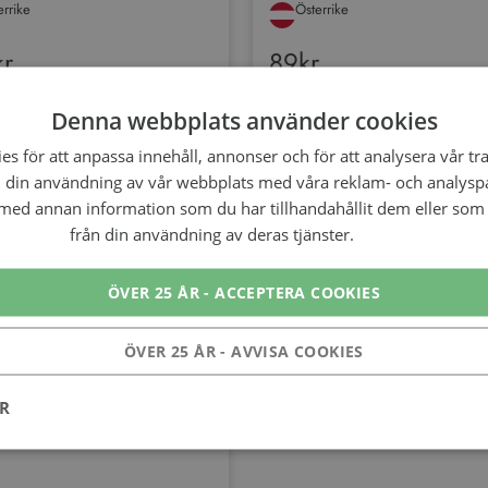
errike
Österrike
kr
89kr
Denna webbplats använder cookies
s för att anpassa innehåll, annonser och för att analysera vår tra
 din användning av vår webbplats med våra reklam- och analysp
ed annan information som du har tillhandahållit dem eller som 
från din användning av deras tjänster.
Läs mer
ÖVER 25 ÅR - ACCEPTERA COOKIES
ÖVER 25 ÅR - AVVISA COOKIES
•
750ML •
12,5%
r Röschitz Riesling
ER
errike