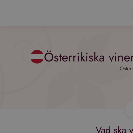
Österrikiska vine
Österr
Vad ska v