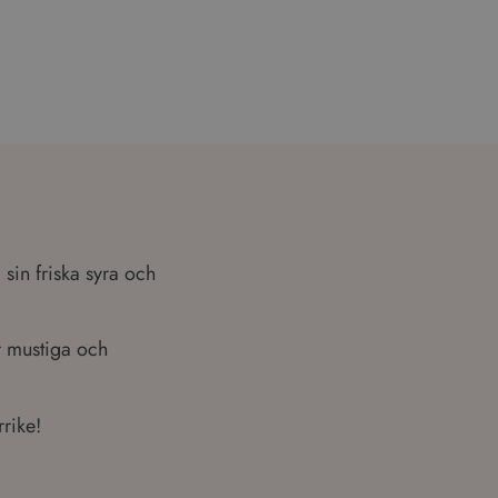
ookies kan inte
ssionstillståndet.
ics - vilket är en
enna cookie används
umpmässigt genererat
ågan på en webbplats
jdata för
in friska syra och
 mustiga och
rrike!