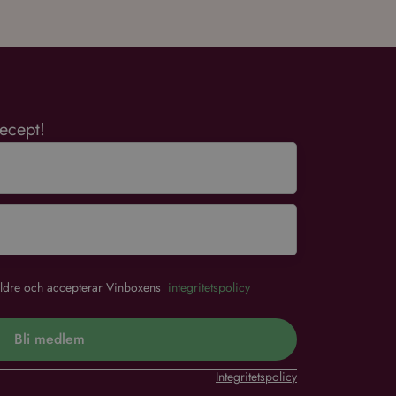
ecept!
r äldre och accepterar Vinboxens
integritetspolicy
Bli medlem
Integritetspolicy