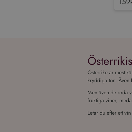
159
Performance-cookies 
användas för att direk
Namn
_ga_VG1CWVH2Y3
_ga
Österriki
Österrike är mest kä
kryddiga ton. Även
Go
Men även de röda vi
fruktiga viner, med
Letar du efter ett v