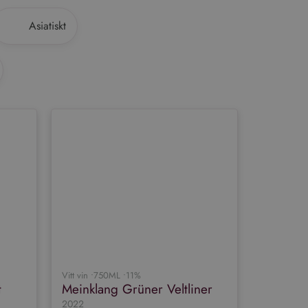
Asiatiskt
Vitt vin •
750ML •
11%
t
Meinklang Grüner Veltliner
2022