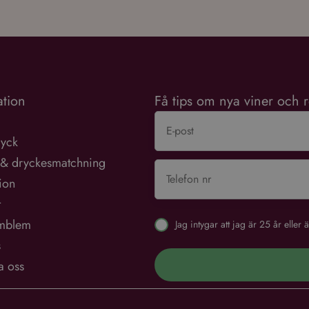
tion
Få tips om nya viner och r
ryck
 & dryckesmatchning
tion
t
mblem
Jag intygar att jag är 25 år elle
s
a oss