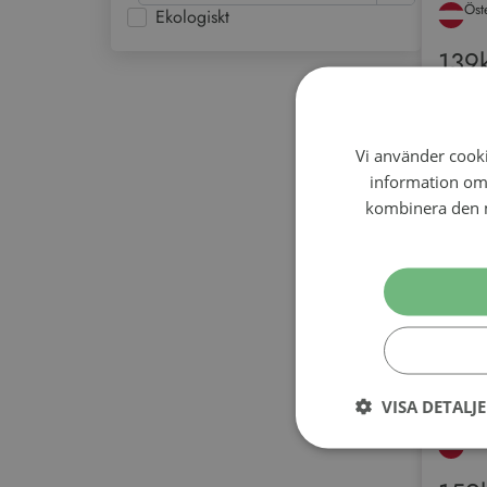
Öst
Ekologiskt
139
Vi använder cookie
information om
kombinera den m
Vitt vin 
Grube
VISA DETALJ
2021
Öst