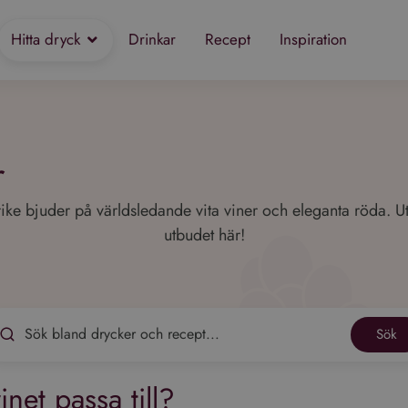
Hitta dryck
Drinkar
Recept
Inspiration
r
ike bjuder på världsledande vita viner och eleganta röda. U
utbudet här!
Sök
inet passa till?