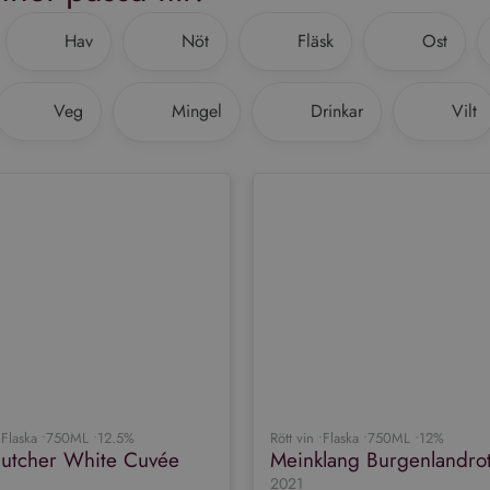
Hav
Nöt
Fläsk
Ost
Veg
Mingel
Drinkar
Vilt
•
Flaska •
750ML •
12.5%
Rött vin •
Flaska •
750ML •
12%
Butcher White Cuvée
Meinklang Burgenlandro
2021