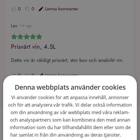
0
0
Lämna kommentar
Leo
1 år ago
Prisvärt vin, 4.5L
Detta vin är väldigt prisvärt, stor box och smakrikt vin.
0
0
Lämna kommentar
Denna webbplats använder cookies
Vi använder cookies för att anpassa innehåll, annonser
och för att analysera vår trafik. Vi delar också information
om din användning av vår webbplats med våra reklam-
Recept som passar till Hero Red
och analyspartners som kan kombinera den med annan
information som du har tillhandahållit dem eller som de
Wine
har samlat in från din användning av deras tjänster.
Läs