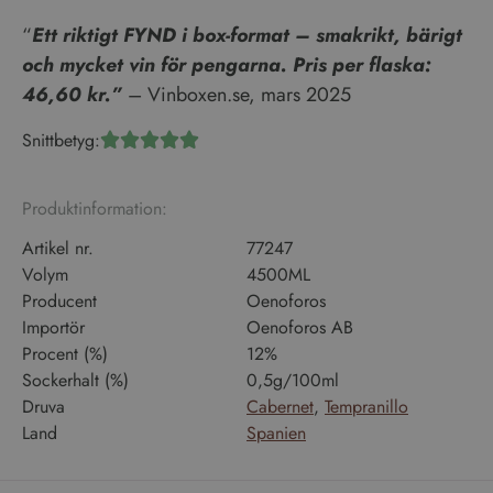
“
Ett riktigt FYND i box-format – smakrikt, bärigt
och mycket vin för pengarna. Pris per flaska:
46,60 kr.”
– Vinboxen.se, mars 2025
Snittbetyg:





Produktinformation:
Artikel nr.
77247
Volym
4500ML
Producent
Oenoforos
Importör
Oenoforos AB
Procent (%)
12%
Sockerhalt (%)
0,5g/100ml
Druva
Cabernet
,
Tempranillo
Land
Spanien