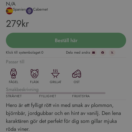
N/A
Spanien
Cabernet
279kr
Beställ här
Klick till systembolaget:
0
Dela med andra
Passar till
FÅGEL
FLÄSK
GRILLAT
OST
Smakbeskrivning
STRÄVHET
FYLLIGHET
FRUKTSYRA
Hero är ett fylligt rött vin med smak av plommon,
björnbär, jordgubbar och en hint av vanilj. Den lena
karaktären gör det perfekt för dig som gillar mjuka
röda viner.