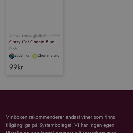
tilldela ett slumpmässigt
genererat nummer som
Google
klientidentifierare. Den ingår
Integritetspolicy
i varje sidförfrågan på en
webbplats och används för
att beräkna besökar-,
session- och kampanjdata
för
webbplatsanalysrapporterna.
Vitt vin •
Lättare glasflaska •
1000ML •
12.5%
Crazy Cat Chenin Blanc & Muscat
N/A
Sydafrika
Chenin Blanc
99kr
Vinboxen rekommenderar endast viner som finns
tillgängliga på Systembolaget. Vi har ingen egen