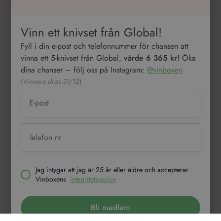
Fyll i din e-post och telefonnummer för chansen att
vinna ett 5-knivset från Global,
värde 6 365 kr!
Öka
dina chanser – följ oss på Instagram:
@vinboxen
(
Vinnare dras 31/12
)
Jag intygar att jag är 25 år eller äldre och accepterar
Vinboxens
integritetspolicy
Bli medlem