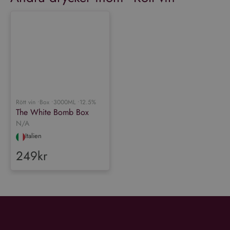
analystjänst. Denna cookie
används för att särskilja
unika användare genom att
tilldela ett slumpmässigt
genererat nummer som
Google
klientidentifierare. Den ingår
Integritetspolicy
i varje sidförfrågan på en
webbplats och används för
att beräkna besökar-,
session- och kampanjdata
för
webbplatsanalysrapporterna.
Rött vin •
Box •
3000ML •
12.5%
The White Bomb Box
N/A
Italien
249kr