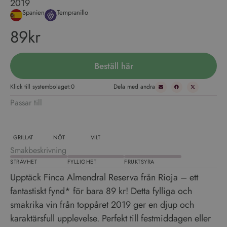
2019
Spanien
Tempranillo
89kr
Beställ här
Klick till systembolaget:
0
Dela med andra
Passar till
GRILLAT
NÖT
VILT
Smakbeskrivning
STRÄVHET
FYLLIGHET
FRUKTSYRA
Upptäck Finca Almendral Reserva från Rioja – ett
fantastiskt fynd* för bara 89 kr! Detta fylliga och
smakrika vin från toppåret 2019 ger en djup och
karaktärsfull upplevelse. Perfekt till festmiddagen eller