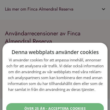
Läs mer om Finca Almendral Reserva
Användarrecensioner av Finca
Almendral Reserva
Denna webbplats använder cookies
Vi använder cookies för att anpassa innehåll, annonser
och för att analysera vår trafik. Vi delar också information
om din användning av vår webbplats med våra reklam-
och analyspartners som kan kombinera den med annan
information som du har tillhandahållit dem eller som de
har samlat in från din användning av deras tjänster.
Läs
mer
Recept som passar till Finca
ÖVER 25 ÅR - ACCEPTERA COOKIES