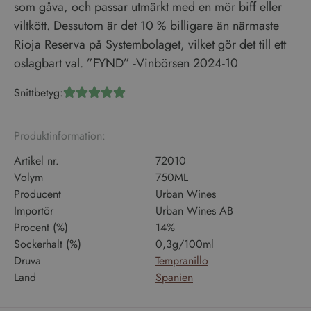
som gåva, och passar utmärkt med en mör biff eller
viltkött. Dessutom är det 10 % billigare än närmaste
Rioja Reserva på Systembolaget, vilket gör det till ett
oslagbart val. ”FYND” -Vinbörsen 2024-10
Snittbetyg:





Produktinformation:
Artikel nr.
72010
Volym
750ML
Producent
Urban Wines
Importör
Urban Wines AB
Procent (%)
14%
Sockerhalt (%)
0,3g/100ml
Druva
Tempranillo
Land
Spanien