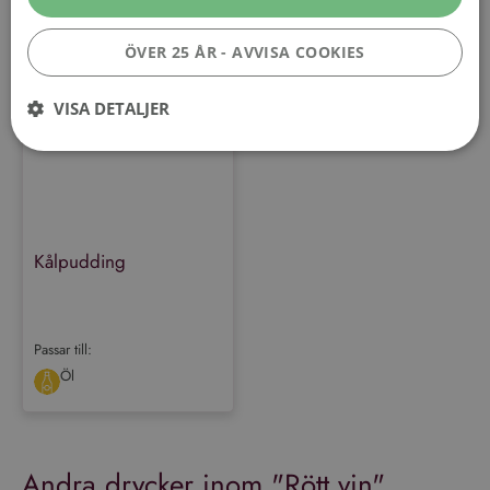
Almendral Reserva
ÖVER 25 ÅR - AVVISA COOKIES
60 min
VISA DETALJER
Prestanda
Inriktning
Funktioner
Performance-cookies används för att se hur besökare använder
webbplatsen, t.ex. analytiska kakor. Dessa cookies kan inte användas för
Kålpudding
att direkt identifiera en viss besökare.
Leverantör
/
Namn
Utgång
Beskrivning
Domän
Passar till:
_ga_VG1CWVH2Y3
.vinboxen.se
1 år 1
Denna cookie används av
månad
Google Analytics för att
Öl
bevara sessionstillståndet.
_ga
1 år 1
Detta cookie-namn är
Google LLC
månad
associerat med Google
.vinboxen.se
Universal Analytics - vilket är
en viktig uppdatering av
Andra drycker inom "
Rött vin
"
Googles mer vanliga