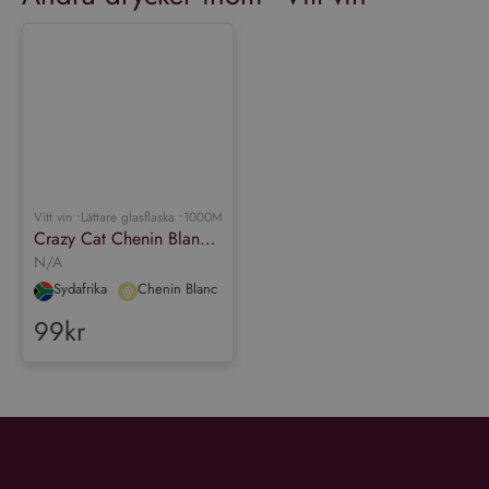
analystjänst. Denna cookie
används för att särskilja
unika användare genom att
tilldela ett slumpmässigt
genererat nummer som
Google
klientidentifierare. Den ingår
Integritetspolicy
i varje sidförfrågan på en
webbplats och används för
att beräkna besökar-,
session- och kampanjdata
för
webbplatsanalysrapporterna.
Vitt vin •
Lättare glasflaska •
1000ML •
12.5%
Crazy Cat Chenin Blanc & Muscat
N/A
Sydafrika
Chenin Blanc
99kr