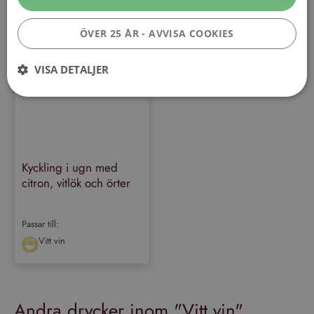
Vermentino
ÖVER 25 ÅR - AVVISA COOKIES
60 min
VISA DETALJER
Prestanda
Inriktning
Funktioner
Performance-cookies används för att se hur besökare använder
webbplatsen, t.ex. analytiska kakor. Dessa cookies kan inte användas för
Kyckling i ugn med
att direkt identifiera en viss besökare.
citron, vitlök och örter
Leverantör
/
Namn
Utgång
Beskrivning
Domän
Passar till:
_ga_VG1CWVH2Y3
.vinboxen.se
1 år 1
Denna cookie används av
månad
Google Analytics för att
Vitt vin
bevara sessionstillståndet.
_ga
1 år 1
Detta cookie-namn är
Google LLC
månad
associerat med Google
.vinboxen.se
Universal Analytics - vilket är
en viktig uppdatering av
Andra drycker inom "
Vitt vin
"
Googles mer vanliga