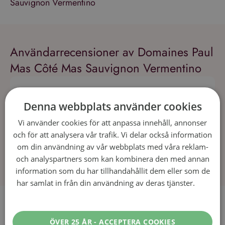
Sauvignon Vermentino
Användarrecensioner av Domaines Paul
Mas Côté Mas Sauvignon Vermentino
Denna webbplats använder cookies
Vi använder cookies för att anpassa innehåll, annonser
och för att analysera vår trafik. Vi delar också information
om din användning av vår webbplats med våra reklam-
och analyspartners som kan kombinera den med annan
information som du har tillhandahållit dem eller som de
har samlat in från din användning av deras tjänster.
Läs
mer
Recept som passar till Domaines Paul
Mas Côté Mas Sauvignon
ÖVER 25 ÅR - ACCEPTERA COOKIES