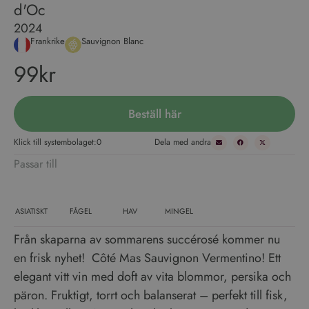
d'Oc
2024
Frankrike
Sauvignon Blanc
99kr
Beställ här
Klick till systembolaget:
0
Dela med andra
Passar till
ASIATISKT
FÅGEL
HAV
MINGEL
Från skaparna av sommarens succérosé kommer nu
en frisk nyhet! Côté Mas Sauvignon Vermentino! Ett
elegant vitt vin med doft av vita blommor, persika och
päron. Fruktigt, torrt och balanserat – perfekt till fisk,