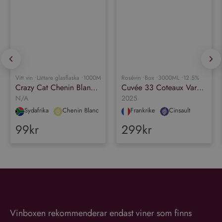
Vitt vin •
Lättare glasflaska •
1000ML •
12.5%
Rosévin •
Box •
3000ML •
12.5%
Crazy Cat Chenin Blanc & Muscat
Cuvée 33 Coteaux Varois en Provence Rosé Organic
N/A
2025
Sydafrika
Chenin Blanc
Frankrike
Cinsault
99kr
299kr
Vinboxen rekommenderar endast viner som finns