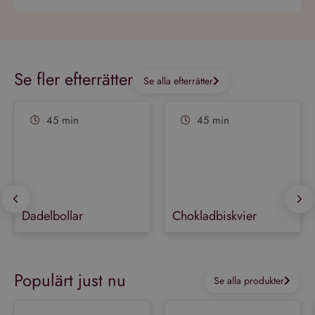
unika användare genom att
tilldela ett slumpmässigt
genererat nummer som
Google
klientidentifierare. Den ingår
Integritetspolicy
i varje sidförfrågan på en
webbplats och används för
att beräkna besökar-,
Se fler efterrätter
session- och kampanjdata
Se alla efterrätter
för
webbplatsanalysrapporterna.
45 min
45 min
Dadelbollar
Chokladbiskvier
Populärt just nu
Se alla produkter