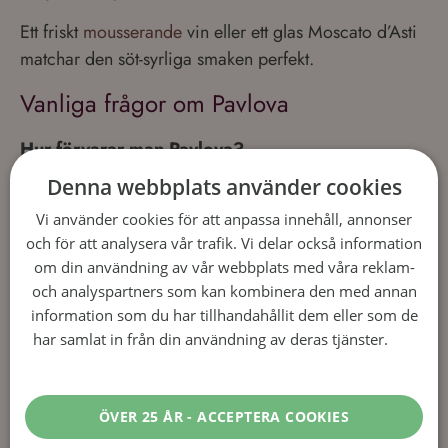
Ett friskt
mousserande
vin eller ett glas Moscato d’Asti
matchar den söt-syrliga smaken perfekt.
Vanliga frågor om Pavlova
Hur förvarar man Pavlova?
Marängbotten kan förvaras torrt i rumstemperatur i
Denna webbplats använder cookies
några dagar. Montera med grädde och bär strax före
Vi använder cookies för att anpassa innehåll, annonser
servering.
och för att analysera vår trafik. Vi delar också information
om din användning av vår webbplats med våra reklam-
Kan man göra Pavlova dagen innan?
och analyspartners som kan kombinera den med annan
Ja, du kan förbereda marängen dagen innan. Toppa
information som du har tillhandahållit dem eller som de
med grädde och bär precis före servering för bästa
har samlat in från din användning av deras tjänster.
Läs
krispighet.
mer
Kan man frysa Pavlova?
ÖVER 25 ÅR - ACCEPTERA COOKIES
Marängbotten går att frysa, men det rekommenderas
inte att frysa en färdigmonterad Pavlova.