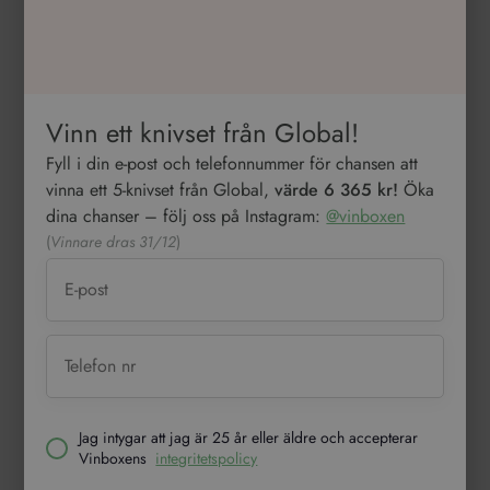
Vinn ett knivset från Global!
Fyll i din e-post och telefonnummer för chansen att
vinna ett 5-knivset från Global,
värde 6 365 kr!
Öka
dina chanser – följ oss på Instagram:
@vinboxen
(
Vinnare dras 31/12
)
Jag intygar att jag är 25 år eller äldre och accepterar
Vinboxens
integritetspolicy