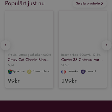
Populärt just nu
Se alla produkter
Vitt vin •
Lättare glasflaska •
1000ML •
12.5%
Rosévin •
Box •
3000ML •
12.5%
Crazy Cat Chenin Blanc & Muscat
Cuvée 33 Coteaux Varois en Provence Rosé Organic
N/A
2025
Sydafrika
Chenin Blanc
Frankrike
Cinsault
99kr
299kr