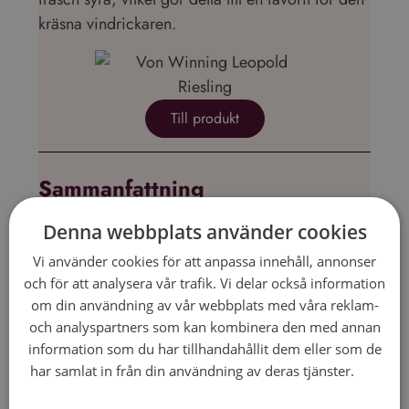
kräsna vindrickaren.
Till produkt
Sammanfattning
När det gäller vitt vin på box finns det många
Denna webbplats använder cookies
alternativ, men dessa tre – Étage Sauvignon
Vi använder cookies för att anpassa innehåll, annonser
Blanc, Grande Nuit och Von Winning Leopold
och för att analysera vår trafik. Vi delar också information
Riesling – står ut som några av de bästa på
om din användning av vår webbplats med våra reklam-
Systembolaget just nu. Oavsett om du vill ha ett
och analyspartners som kan kombinera den med annan
information som du har tillhandahållit dem eller som de
fruktigt och friskt vin för sommarens middagar,
har samlat in från din användning av deras tjänster.
Läs
ett elegant och krispigt vin till lätta rätter, eller en
mer
komplex och torr riesling, så finns det något för