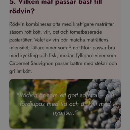
5. Vilken mat passar bäst till
rödvin?
Rödvin kombineras ofta med kraftigare maträtter
såsom rött kött, vilt, ost och tomatbaserade
pastarätter. Valet av vin bör matcha maträttens
intensitet; lättare viner som Pinot Noir passar bra
med kyckling och fisk, medan fylligare viner som
Cabernet Sauvignon passar bättre med stekar och
grillat kött.
"Rödvin är som ett gott samtal – det
fördjupas med tid och är fyllt med
nyanser."