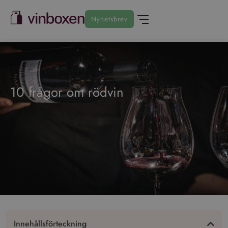
Nyhetsbrev
10 frågor om rödvin
Innehållsförteckning