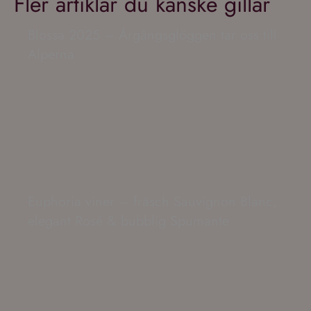
Fler artiklar du kanske gillar
Blossa 2025 – Årgångsglöggen tar oss till
Alperna
Euphoria viner – fräsch Sauvignon Blanc,
elegant Rosé & bubblig Spumante