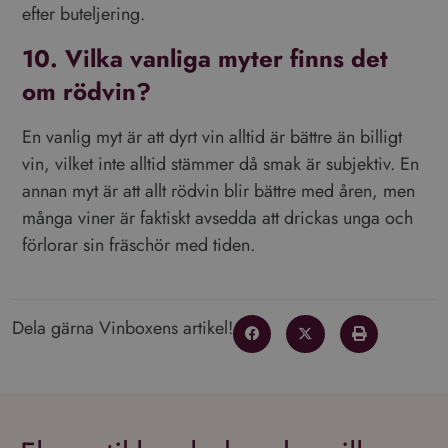
bevara sessionstillståndet.
efter buteljering.
_ga
1 år 1
Detta cookie-namn är
Google LLC
månad
associerat med Google
.vinboxen.se
10. Vilka vanliga myter finns det
Universal Analytics - vilket är
en viktig uppdatering av
om rödvin?
Googles mer vanliga
analystjänst. Denna cookie
används för att särskilja
unika användare genom att
En vanlig myt är att dyrt vin alltid är bättre än billigt
tilldela ett slumpmässigt
vin, vilket inte alltid stämmer då smak är subjektiv. En
genererat nummer som
Google
klientidentifierare. Den ingår
Integritetspolicy
annan myt är att allt rödvin blir bättre med åren, men
i varje sidförfrågan på en
webbplats och används för
många viner är faktiskt avsedda att drickas unga och
att beräkna besökar-,
session- och kampanjdata
förlorar sin fräschör med tiden.
för
webbplatsanalysrapporterna.
Dela gärna Vinboxens artikel!