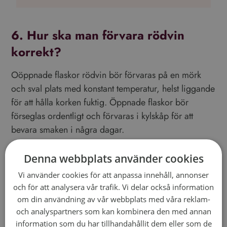
6. Hur ska man förvara rödvin
korrekt?
Oöppnade flaskor rödvin bör förvaras på en mörk
och sval plats med konstant temperatur, helst liggande
för att hålla korken fuktig. Öppnade flaskor bör
förseglas ordentligt och förvaras i kylskåp för att
bevara smaken i några dagar.
7. Vilken är den idealiska
Denna webbplats använder cookies
serveringstemperaturen för
Vi använder cookies för att anpassa innehåll, annonser
rödvin?
och för att analysera vår trafik. Vi delar också information
om din användning av vår webbplats med våra reklam-
Generellt bör lätta rödviner serveras vid cirka 12-
och analyspartners som kan kombinera den med annan
14°C, medan fylligare rödviner trivs bäst vid 16-18°C.
information som du har tillhandahållit dem eller som de