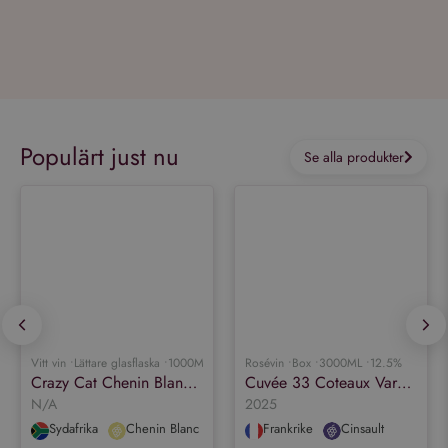
Populärt just nu
Se alla produkter
Vitt vin •
Lättare glasflaska •
1000ML •
12.5%
Rosévin •
Box •
3000ML •
12.5%
Crazy Cat Chenin Blanc & Muscat
Cuvée 33 Coteaux Varois en Provence Rosé Organic
N/A
2025
Sydafrika
Chenin Blanc
Frankrike
Cinsault