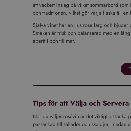
ett vackert inslag på vilket sommarbord som 
och traditionen, vilket gör varje flaska till en
Själva vinet har en ljus rosa färg och bjuder
Smaken är frisk och balanserad med en lång 
VISA DETALJ
aperitif och till mat.
T
Performance-cookies 
användas för att direk
Namn
Tips för att Välja och Servera
_ga_VG1CWVH2Y3
_ga
När du väljer rosévin är det viktigt att tänka p
passar bra till sallader och skaldjur, medan e