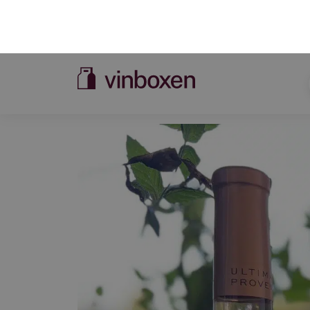
sallader. Dess mångsidighet gör att det passar 
middag.
Rosévin tillverkas genom att druvorna skalmace
färg. De mest populära rosévinerna kommer f
fantastiska roséviner från hela världen.