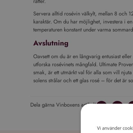
rätter.
Servera alltid rosévin välkylt, mellan 8 och 1
Go
karaktär. Om du har möjlighet, investera i en vi
temperaturen konstant under varma sommard
Avslutning
Oavsett om du är en långvarig entusiast eller
utforska rosévinets mångfald. Ultimate Prov
smak, är ett utmärkt val för alla som vill nju
solens strålar och ett glas rosé – för det är
Dela gärna Vinboxens artikel!