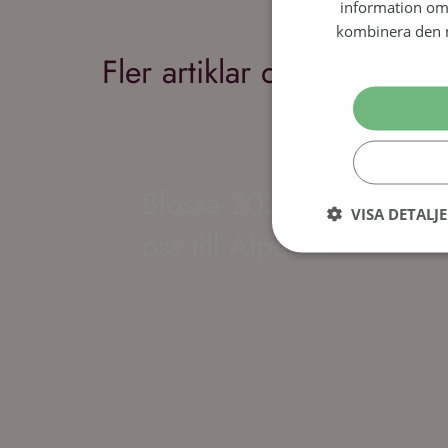
Fler artiklar du kanske gill
Blossa 2025 – Årgångs
oss till Alperna