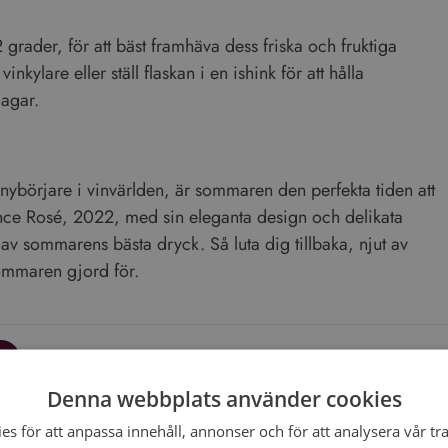
webbplatsanalysrapporterna.
2 grader, för att bäst framhäva dess friska och fruktiga
ogle Integritetspolicy
nkylare eller ställ flaskan i en ishink för att hålla
agar.
 nybörjare i vinvärlden, är sommaren den perfekta tiden att
ence Rosé, 2022, med sin eleganta design och delikata
ta av sommarens bästa dryck. Så luta dig tillbaka, njut av
 sommaren gjord för.