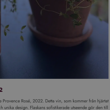
Denna webbplats använder cookies
s för att anpassa innehåll, annonser och för att analysera vår tra
2
 din användning av vår webbplats med våra reklam- och analysp
ed annan information som du har tillhandahållit dem eller som 
mate Provence Rosé, 2022. Detta vin, som kommer från hjärtat
från din användning av deras tjänster.
Läs mer
h unika design. Flaskans sofistikerade utseende gör den till