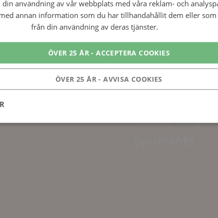
ar
glöggen tar
Euphoria vin
Blanc, elegan
Spumante