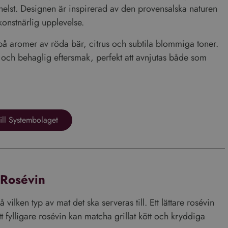
helst. Designen är inspirerad av den provensalska naturen
ÖVER 25 ÅR - ACCEPTERA COOKIES
 konstnärlig upplevelse.
 på aromer av röda bär, citrus och subtila blommiga toner.
ÖVER 25 ÅR - AVVISA COOKIES
och behaglig eftersmak, perfekt att avnjutas både som
ER
Prestanda
Inriktning
Funktioner
ill Systembolaget
används för att se hur besökare använder webbplatsen, t.ex. analytiska kakor. Dessa c
t identifiera en viss besökare.
Leverantör
/
Utgång
Beskrivning
Domän
 Rosévin
.vinboxen.se
1 år 1
Denna cookie används av Google Analytics för att bevara se
månad
1 år 1
Detta cookie-namn är associerat med Google Universal Analyt
Google LLC
å vilken typ av mat det ska serveras till. Ett lättare rosévin
månad
viktig uppdatering av Googles mer vanliga analystjänst. D
.vinboxen.se
för att särskilja unika användare genom att tilldela ett sl
tt fylligare rosévin kan matcha grillat kött och kryddiga
nummer som klientidentifierare. Den ingår i varje sidförfr
och används för att beräkna besökar-, session- och kampan