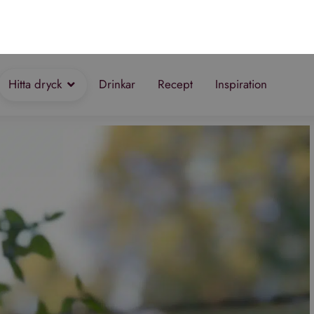
lika bra till en picknick i parken som till en finare
reras en kort tid, vilket ger vinet dess karakteristiska rosa
rån regioner som Provence i Frankrike, men det finns