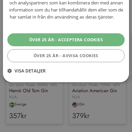
och analyspartners som kan kombinera den med annan
information som du har tillhandahållit dem eller som de
Andra drycker inom "
Gin
har samlat in från din användning av deras tjänster.
Läs
dryck
Sprit
"
mer
ÖVER 25 ÅR - ACCEPTERA COOKIES
ÖVER 25 ÅR - AVVISA COOKIES
VISA DETALJER
Gin dryck •
Flaska •
500ML •
43%
Gin dryck •
Flaska •
700ML •
42%
Hernö Old Tom Gin
Aviation American Gin
Prestanda
Inriktning
Funktioner
N/A
N/A
Sverige
USA
Performance-cookies används för att se hur besökare använder
webbplatsen, t.ex. analytiska kakor. Dessa cookies kan inte användas för
357kr
379kr
att direkt identifiera en viss besökare.
Leverantör
/
Namn
Utgång
Beskrivning
Domän