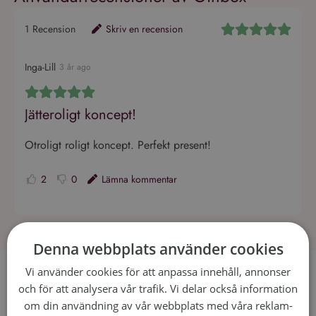
1
Recension
Skriv en recension
Inga-Lill
3 år ago
Jätteroligt koncept!
Otroligt roligt koncept. Perfekt present!
2
0
Lämna kommentar
Denna webbplats använder cookies
Vi använder cookies för att anpassa innehåll, annonser
Recept som passar till Ginbox
och för att analysera vår trafik. Vi delar också information
No data was found
om din användning av vår webbplats med våra reklam-