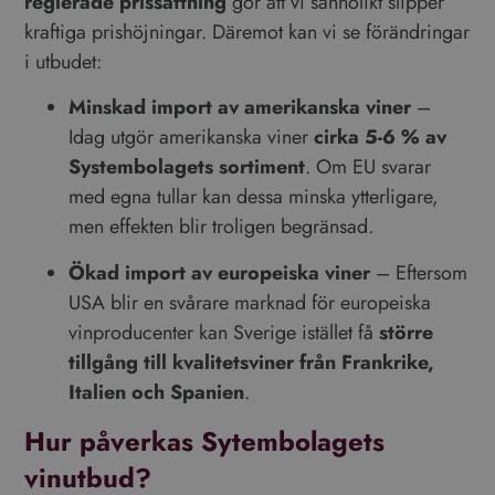
reglerade prissättning
gör att vi sannolikt slipper
kraftiga prishöjningar. Däremot kan vi se förändringar
i utbudet:
Minskad import av amerikanska viner
–
Idag utgör amerikanska viner
cirka 5-6 % av
Systembolagets sortiment
. Om EU svarar
med egna tullar kan dessa minska ytterligare,
men effekten blir troligen begränsad.
Ökad import av europeiska viner
– Eftersom
USA blir en svårare marknad för europeiska
vinproducenter kan Sverige istället få
större
tillgång till kvalitetsviner från Frankrike,
Italien och Spanien
.
Hur påverkas Sytembolagets
vinutbud?