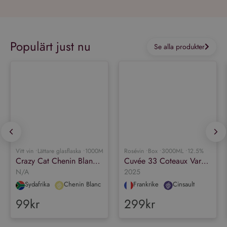
Populärt just nu
Se alla produkter
Vitt vin •
Lättare glasflaska •
1000ML •
12.5%
Rosévin •
Box •
3000ML •
12.5%
Crazy Cat Chenin Blanc & Muscat
Cuvée 33 Coteaux Varois en Provence Rosé Organic
N/A
2025
Sydafrika
Chenin Blanc
Frankrike
Cinsault
99kr
299kr