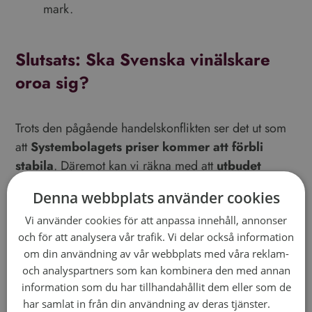
mark.
Slutsats: Ska Svenska vinälskare
oroa sig?
Trots den pågående handelskonflikten ser det ut som
att
Systembolagets priser kommer att förbli
stabila
. Däremot kan vi räkna med att
utbudet
förändras
, där europeiska kvalitetsviner blir mer
Denna webbplats använder cookies
lättillgängliga medan vissa amerikanska alternativ
försvinner. Samtidigt kan svenska vinodlare få en
Vi använder cookies för att anpassa innehåll, annonser
och för att analysera vår trafik. Vi delar också information
skjuts framåt.
om din användning av vår webbplats med våra reklam-
📢
Vad tror du? Kommer du att sakna
och analyspartners som kan kombinera den med annan
amerikanska viner eller ser du fram emot fler
information som du har tillhandahållit dem eller som de
har samlat in från din användning av deras tjänster.
Läs
europeiska alternativ?