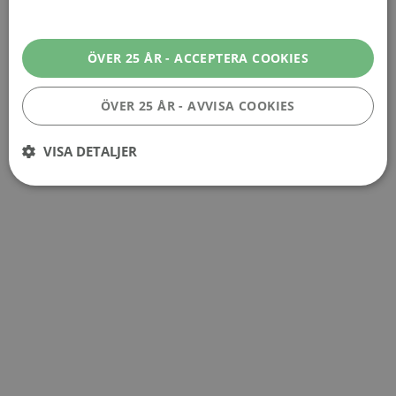
mer
Vill du ha fler uppdateringar om vintrender och
marknadsförändringar?
Följ oss på Vinboxen.se
ÖVER 25 ÅR - ACCEPTERA COOKIES
för de senaste nyheterna!
🍷
ÖVER 25 ÅR - AVVISA COOKIES
VISA DETALJER
Prestanda
Inriktning
Funktioner
Performance-cookies används för att se hur besökare använder
webbplatsen, t.ex. analytiska kakor. Dessa cookies kan inte användas för
att direkt identifiera en viss besökare.
Leverantör
/
Namn
Utgång
Beskrivning
Domän
_ga_VG1CWVH2Y3
.vinboxen.se
1 år 1
Denna cookie används av
månad
Google Analytics för att
bevara sessionstillståndet.