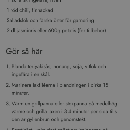
Integritetspolicy
i varje sidförfrågan på en
webbplats och används för
1 röd chili, finhackad
att beräkna besökar-,
session- och kampanjdata
Salladslök och färska örter för garnering
för
webbplatsanalysrapporterna.
2 dl jasminris eller 600g potatis (för tillbehör)
Gör så här
Blanda teriyakisås, honung, soja, vitlök och
ingefära i en skål.
Marinera laxfiléerna i blandningen i cirka 15
minuter.
Värm en grillpanna eller stekpanna på medelhög
värme och grilla laxen i 3-4 minuter per sida tills
den är gyllenbrun och genomstekt.
Samtidigt, koka riset enligt anvisningarna på