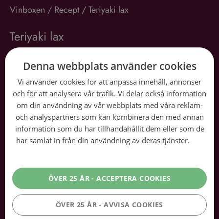
Vinboxen
/
Recept
/
Teriyaki lax
Teriyaki lax
30 min
Denna webbplats använder cookies
Vi använder cookies för att anpassa innehåll, annonser
Snittbetyg:
☆
☆
☆
☆
☆
Lägg betyg
och för att analysera vår trafik. Vi delar också information
om din användning av vår webbplats med våra reklam-
En härligt balanserad teriyakilax med en perfekt
och analyspartners som kan kombinera den med annan
kombination av sötma och sälta. Servera med ris eller
information som du har tillhandahållit dem eller som de
potatis för en enkel men smakrik måltid som passar
har samlat in från din användning av deras tjänster.
Läs
både till vardag och fest.
mer
ÖVER 25 ÅR - ACCEPTERA COOKIES
Vår dryckesrekommendation:
Weinmann Riesling
ÖVER 25 ÅR - AVVISA COOKIES
Läs mer