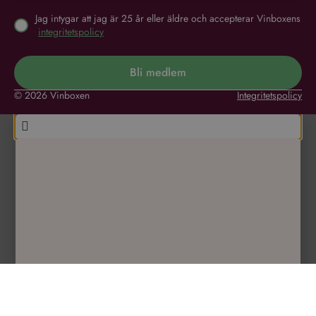
Jag intygar att jag är 25 år eller äldre och accepterar Vinboxens
integritetspolicy
Bli medlem
© 2026 Vinboxen
Integritetspolicy
Vinn ett knivset från Global!
Fyll i din e-post och telefonnummer för chansen att