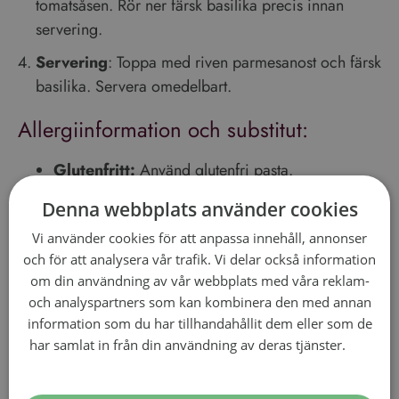
tomatsåsen. Rör ner färsk basilika precis innan
servering.
Servering
: Toppa med riven parmesanost och färsk
basilika. Servera omedelbart.
Allergiinformation och substitut:
Glutenfritt:
Använd glutenfri pasta.
Laktosfritt:
Uteslut parmesan eller använd
laktosfri ost.
Veganskt:
Uteslut parmesan eller använd
vegansk parmesan.
Vinmatchning:
Pasta Pomodoro passar perfekt med ett lätt och friskt
rödvin som
Chianti
. Vinets höga syra balanserar
tomatens syrlighet och kompletterar de jordiga och