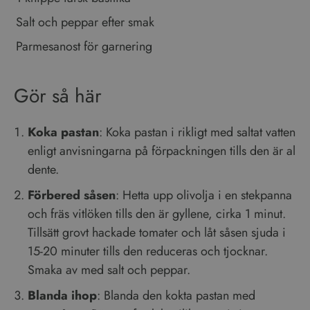
en viktig uppdatering av
Salt och peppar efter smak
Googles mer vanliga
analystjänst. Denna cookie
används för att särskilja
Parmesanost för garnering
unika användare genom att
tilldela ett slumpmässigt
genererat nummer som
Google
klientidentifierare. Den ingår
Integritetspolicy
Gör så här
i varje sidförfrågan på en
webbplats och används för
att beräkna besökar-,
session- och kampanjdata
för
Koka pastan
: Koka pastan i rikligt med saltat vatten
webbplatsanalysrapporterna.
enligt anvisningarna på förpackningen tills den är al
dente.
Förbered såsen
: Hetta upp olivolja i en stekpanna
och fräs vitlöken tills den är gyllene, cirka 1 minut.
Tillsätt grovt hackade tomater och låt såsen sjuda i
15-20 minuter tills den reduceras och tjocknar.
Smaka av med salt och peppar.
Blanda ihop
: Blanda den kokta pastan med