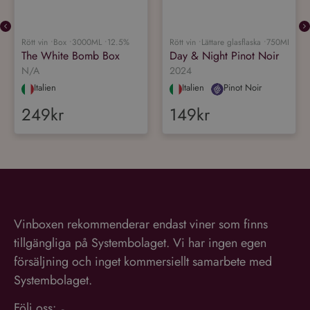
Rött vin •
Box •
3000ML •
12.5%
Rött vin •
Lättare glasflaska •
750ML •
13
The White Bomb Box
Day & Night Pinot Noir
N/A
2024
Italien
Italien
Pinot Noir
249kr
149kr
Vinboxen rekommenderar endast viner som finns
tillgängliga på Systembolaget. Vi har ingen egen
försäljning och inget kommersiellt samarbete med
Systembolaget.
Följ oss: