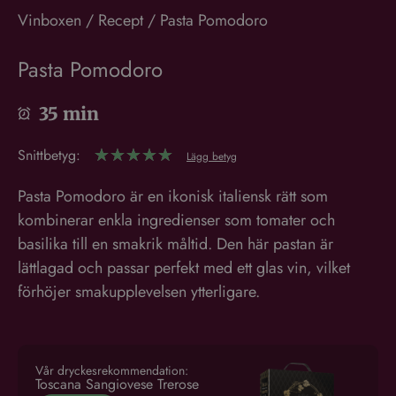
Vinboxen
/
Recept
/
Pasta Pomodoro
Pasta Pomodoro
35 min
Snittbetyg:
☆
☆
☆
☆
☆
Lägg betyg
Pasta Pomodoro är en ikonisk italiensk rätt som
kombinerar enkla ingredienser som tomater och
Denna webbplats använder cookies
basilika till en smakrik måltid. Den här pastan är
Vi använder cookies för att anpassa innehåll, annonser
lättlagad och passar perfekt med ett glas vin, vilket
och för att analysera vår trafik. Vi delar också information
förhöjer smakupplevelsen ytterligare.
om din användning av vår webbplats med våra reklam-
och analyspartners som kan kombinera den med annan
information som du har tillhandahållit dem eller som de
har samlat in från din användning av deras tjänster.
Läs
Vår dryckesrekommendation:
mer
Toscana Sangiovese Trerose