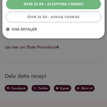
örtiga tonerna i rätten. Ett annat bra alternativ är en
Barbera
, som också erbjuder frisk syra och fruktiga
toner.
Klart!
Läs mer om Pasta Pomodoro
Dela detta recept
Facebook
Twitter
E-post
Skriv ut