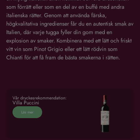
Prestanda
Inriktning
Funktioner
italienska rätter. Genom att använda färska,
högkvalitativa ingredienser får du en autentisk smak av
Performance-cookies används för att se hur besökare använder
webbplatsen, t.ex. analytiska kakor. Dessa cookies kan inte användas för
Italien, där varje tugga fyller din gom med en
att direkt identifiera en viss besökare.
explosion av smaker. Kombinera med ett lätt och friskt
Leverantör
/
Namn
Utgång
Beskrivning
vitt vin som Pinot Grigio eller ett lätt rödvin som
Domän
Chianti för att få fram de bästa smakerna i rätten.
_ga_VG1CWVH2Y3
.vinboxen.se
1 år 1
Denna cookie används av
månad
Google Analytics för att
bevara sessionstillståndet.
_ga
1 år 1
Detta cookie-namn är
Google LLC
månad
associerat med Google
.vinboxen.se
Universal Analytics - vilket är
en viktig uppdatering av
Googles mer vanliga
Vår dryckesrekommendation:
analystjänst. Denna cookie
Villa Puccini
används för att särskilja
unika användare genom att
tilldela ett slumpmässigt
Läs mer
genererat nummer som
Google
klientidentifierare. Den ingår
Integritetspolicy
i varje sidförfrågan på en
webbplats och används för
att beräkna besökar-,
session- och kampanjdata
för
webbplatsanalysrapporterna.