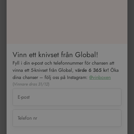
Vinn ett knivset från Global!
Fyll i din e-post och telefonnummer för chansen att
vinna ett 5-knivset från Global,
värde 6 365 kr!
Öka
dina chanser – följ oss på Instagram:
@vinboxen
(
Vinnare dras 31/12
)
Jag intygar att jag är 25 år eller äldre och accepterar
Vinboxens
integritetspolicy