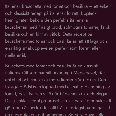
och klassiskt recept på italiensk förrätt. Upptäck
Denna webbplats använder cookies
hemligheten bakom den perfekta italienska
bruschettan med frasigt bröd, solmogna tomater, färsk
Vi använder cookies för att anpassa innehåll, annonser
basilika och en hint av vitlök. Detta recept på
och för att analysera vår trafik. Vi delar också information
om din användning av vår webbplats med våra reklam-
bruschetta med tomat och basilika är lätt att laga och
och analyspartners som kan kombinera den med annan
en riktig smakupplevelse, perfekt som förrätt eller
information som du har tillhandahållit dem eller som de
mellanmål.
har samlat in från din användning av deras tjänster.
Läs
mer
Bruschetta med tomat och basilika är en klassisk
italiensk rätt som har sitt ursprung i Medelhavet, där
ÖVER 25 ÅR - ACCEPTERA COOKIES
enkelhet och smakrika ingredienser står i fokus. Den
frasiga brödskivan toppad med en saftig blandning av
ÖVER 25 ÅR - AVVISA COOKIES
tomat, basilika och vitlök är både smakrik och elegant.
Detta enkla recept på bruschetta tar bara 15 minuter att
VISA DETALJER
göra och är perfekt för allt från middagsbjudningar till
en mysig italiensk afton hemma. Servera bruschettan
som förrätt eller som en del av en buffé med andra