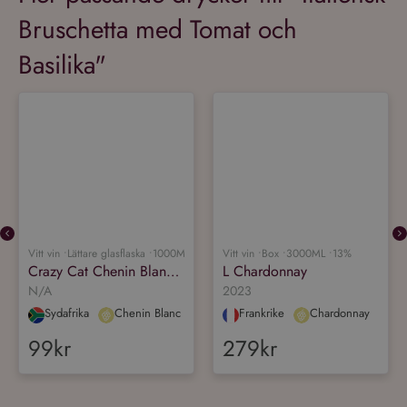
Basilika"
Vitt vin •
Lättare glasflaska •
1000ML •
12.5%
Vitt vin •
Box •
3000ML •
13%
Crazy Cat Chenin Blanc & Muscat
L Chardonnay
N/A
2023
Sydafrika
Chenin Blanc
Frankrike
Chardonnay
99kr
279kr