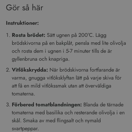
Instruktioner:
Rosta brödet:
Sätt ugnen på 200°C. Lägg
brödskivorna på en bakplåt, pensla med lite olivolja
och rosta dem i ugnen i 5-7 minuter tills de är
gyllenbruna och knapriga.
Vitlökskrydda:
När brödskivorna fortfarande är
varma, gnugga vitlöksklyftan lätt på varje skiva för
att få en mild vitlökssmak utan att överväldiga
tomaterna.
Förbered tomatblandningen:
Blanda de tärnade
tomaterna med basilika och resterande olivolja i en
skål. Smaka av med flingsalt och nymald
svartpeppar.
Montera bruschettan:
Toppa varje brödskiva med