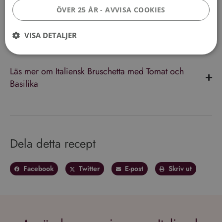
Klart!
Läs mer om Italiensk Bruschetta med Tomat och
Basilika
Dela detta recept
Facebook
Twitter
E-post
Skriv ut
Användarrecensioner av Italiensk