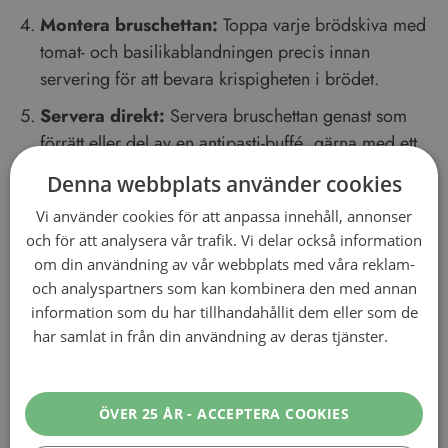
tomat- och basilikablandningen precis innan
servering för att bevara krispigheten i brödet.
Servera direkt:
Servera bruschettan genast som
förrätt eller del av en antipasti-buffé, gärna med ett
glas vin för en autentisk italiensk smakupplevelse.
Allergiinformation och substitut:
Gluten:
För en glutenfri variant, välj glutenfritt
bröd. Tex
detta
.
Laktosfri:
Receptet är naturligt laktosfritt.
Dryckestips:
Servera denna bruschetta med ett glas friskt, lätt vitt
vin som
Pinot Grigio
för att komplettera de friska
smakerna från tomaterna och basilikans aromer.
Alternativt fungerar även ett lätt italienskt rödvin, som
Chianti
, utmärkt med tomatbaserade rätter.