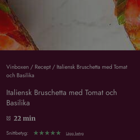
Vinboxen
/
Recept
/
Italiensk Bruschetta med Tomat
och Basilika
Italiensk Bruschetta med Tomat och
Basilika
22 min
Snittbetyg:
☆
☆
☆
☆
☆
Lägg betyg
Italiensk bruschetta med tomat och basilika – ett enkelt