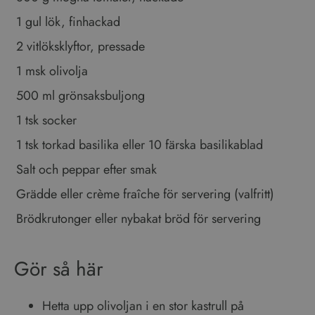
tilldela ett slumpmässigt
genererat nummer som
Google
1 gul lök, finhackad
klientidentifierare. Den ingår
Integritetspolicy
i varje sidförfrågan på en
2 vitlöksklyftor, pressade
webbplats och används för
att beräkna besökar-,
session- och kampanjdata
1 msk olivolja
för
webbplatsanalysrapporterna.
500 ml grönsaksbuljong
1 tsk socker
1 tsk torkad basilika eller 10 färska basilikablad
Salt och peppar efter smak
Grädde eller crème fraîche för servering (valfritt)
Brödkrutonger eller nybakat bröd för servering
Gör så här
Hetta upp olivoljan i en stor kastrull på