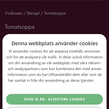
Vinboxen
/
Recept
/
Tomatsoppa
Tomatsoppa
30 min
Denna webbplats använder cookies
Snittbetyg:
☆
☆
☆
☆
☆
Lägg betyg
Vi använder cookies för att anpassa innehåll, annonser
och för att analysera vår trafik. Vi delar också information
Tomatsoppa är en av de mest älskade klassikerna som
om din användning av vår webbplats med våra reklam-
aldrig går ur tiden. Den är inte bara smakrik utan
och analyspartners som kan kombinera den med annan
också enkel att tillaga med ingredienser du kanske
information som du har tillhandahållit dem eller som de
har samlat in från din användning av deras tjänster.
Läs
redan har hemma. Oavsett om du serverar den som
mer
förrätt eller som en lätt lunch, är denna tomatsoppa en
värmande och mättande måltid som alla kommer att
ÖVER 25 ÅR - ACCEPTERA COOKIES
älska. Följ vårt recept och njut av en skål fylld med
fräsch smak av mogna tomater, basilika och en hint av