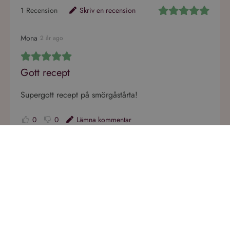
1
Recension
Skriv en recension
Mona
2 år ago
Gott recept
Supergott recept på smörgåstårta!
0
0
Lämna kommentar
Fler passande drycker till
"Tomatsoppa"