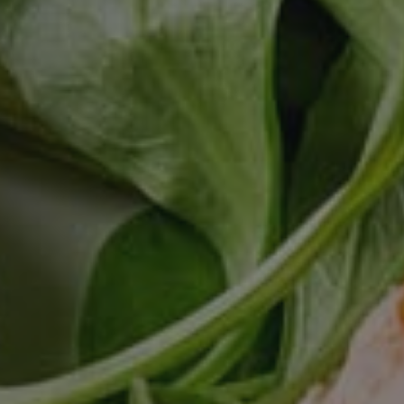
Performance-cookies 
användas för att direk
Namn
_ga_VG1CWVH2Y3
_ga
Go