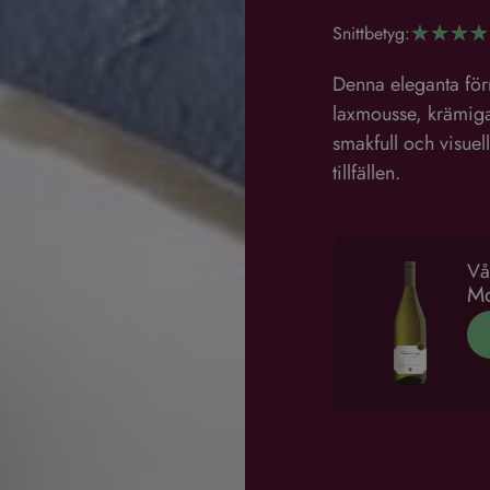
Snittbetyg:
☆
☆
☆
☆
Denna eleganta förr
laxmousse, krämiga
smakfull och visuellt
tillfällen.
Vå
Mo