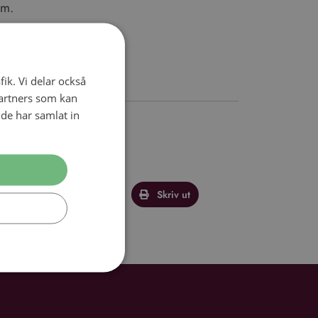
om.
fik. Vi delar också
artners som kan
de har samlat in
ept
Twitter
E-post
Skriv ut