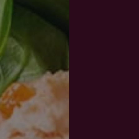
används för att se hur besökare använder webbplatsen, t.ex. analytiska kakor. Dessa c
t identifiera en viss besökare.
Leverantör
/
Utgång
Beskrivning
Domän
.vinboxen.se
1 år 1
Denna cookie används av Google Analytics för att bevara se
månad
1 år 1
Detta cookie-namn är associerat med Google Universal Analyt
Google LLC
månad
viktig uppdatering av Googles mer vanliga analystjänst. D
.vinboxen.se
för att särskilja unika användare genom att tilldela ett sl
nummer som klientidentifierare. Den ingår i varje sidförfr
och används för att beräkna besökar-, session- och kampan
webbplatsanalysrapporterna.
ogle Integritetspolicy