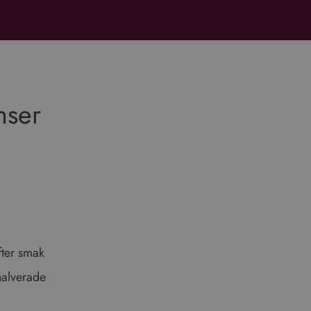
nser
fter smak
halverade