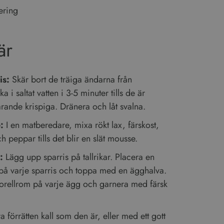
nering
är
is:
Skär bort de träiga ändarna från
a i saltat vatten i 3-5 minuter tills de är
rande krispiga. Dränera och låt svalna.
:
I en matberedare, mixa rökt lax, färskost,
ch peppar tills det blir en slät mousse.
:
Lägg upp sparris på tallrikar. Placera en
på varje sparris och toppa med en ägghalva.
forellrom på varje ägg och garnera med färsk
 förrätten kall som den är, eller med ett gott