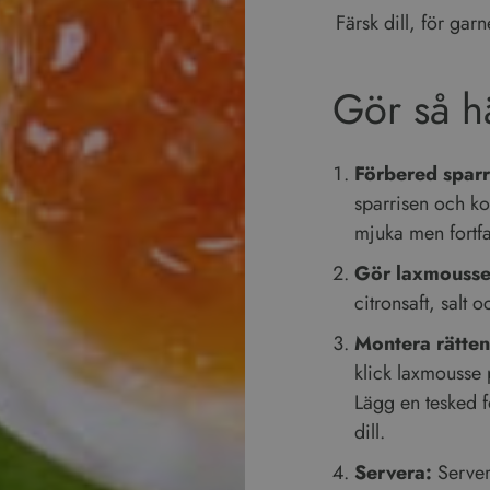
Färsk dill, för gar
Gör så h
Förbered sparr
sparrisen och kok
mjuka men fortfa
Gör laxmousse
citronsaft, salt o
Montera rätten
klick laxmousse 
Lägg en tesked 
dill.
Servera:
Servera