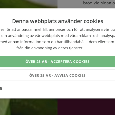
bröd vid sidan 
Klart!
Denna webbplats använder cookies
s för att anpassa innehåll, annonser och för att analysera vår tra
 din användning av vår webbplats med våra reklam- och analysp
ed annan information som du har tillhandahållit dem eller som 
från din användning av deras tjänster.
Läs mer
Dela detta rec
ÖVER 25 ÅR - ACCEPTERA COOKIES
Facebook
ÖVER 25 ÅR - AVVISA COOKIES
ER
Prestanda
Inriktning
Funktioner