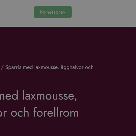
Nyhetsbrev
/
Sparris med laxmousse, ägghalvor och
 med laxmousse,
r och forellrom