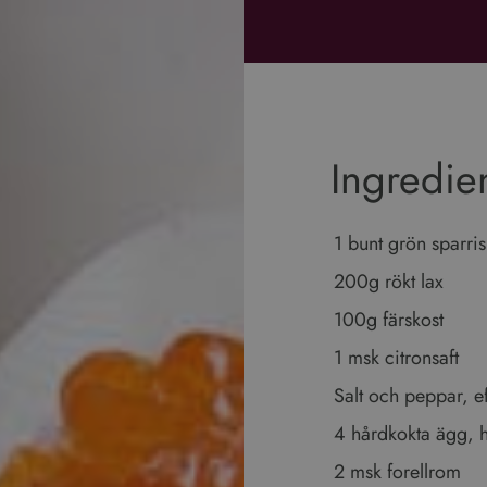
Ingredie
1 bunt grön sparris
200g rökt lax
100g färskost
1 msk citronsaft
Salt och peppar, e
4 hårdkokta ägg, 
2 msk forellrom