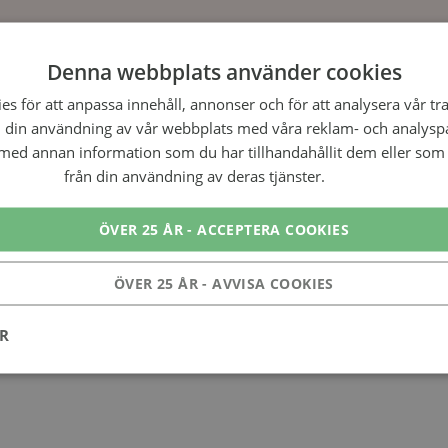
Denna webbplats använder cookies
ecensioner av San Francisc
s för att anpassa innehåll, annonser och för att analysera vår tra
 din användning av vår webbplats med våra reklam- och analysp
ed annan information som du har tillhandahållit dem eller som 
från din användning av deras tjänster.
Läs mer
ÖVER 25 ÅR - ACCEPTERA COOKIES
ÖVER 25 ÅR - AVVISA COOKIES
ER
de 1 cl extra Galliano och blev utmärkt. Gillar starka drinkar!
Prestanda
Inriktning
Funktioner