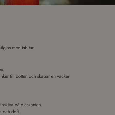
tailglas med isbitar.
en.
unker till botten och skapar en vacker
inskiva på glaskanten.
g och doft.