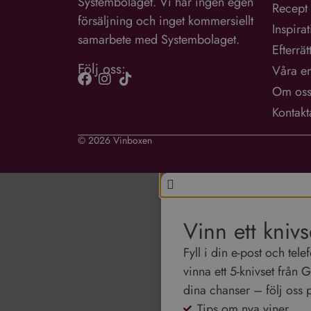
Systembolaget. Vi har ingen egen
Recept
försäljning och inget kommersiellt
Inspira
samarbete med Systembolaget.
Efterrät
Följ oss:
Våra e
Om os
Kontakt
© 2026 Vinboxen
Vinn ett knivs
Fyll i din e-post och te
vinna ett 5-knivset från 
dina chanser – följ oss 
Tips om nya viner