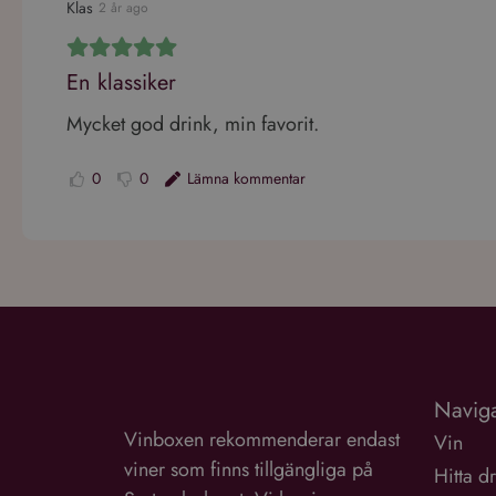
Performance-cookies 
Klas
2 år ago
användas för att direk
Namn
En klassiker
_ga_VG1CWVH2Y3
Mycket god drink, min favorit.
_ga
0
0
Lämna kommentar
Go
Naviga
Vinboxen rekommenderar endast
Vin
viner som finns tillgängliga på
Hitta d