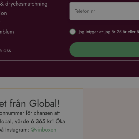
 & dryckesmatchning
tion
t
mblem
Jag intygar att jag är 25 år elle
s
a oss
et från Global!
lefonnummer för chansen att
Global,
värde 6 365 kr!
Öka
på Instagram:
@vinboxen