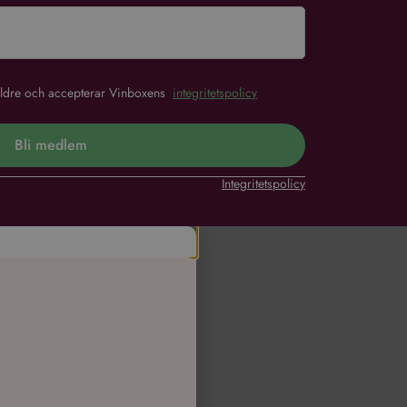
r äldre och accepterar Vinboxens
integritetspolicy
Bli medlem
Integritetspolicy