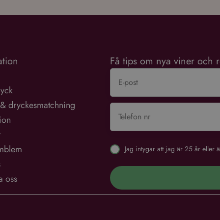
tion
Få tips om nya viner och r
ryck
 & dryckesmatchning
tion
t
mblem
Jag intygar att jag är 25 år elle
s
a oss