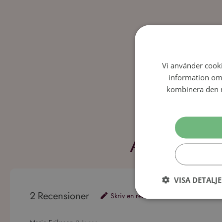
Vi använder cookie
information om
kombinera den m
Användarre
VISA DETALJ
2
Recensioner
Skriv en recension