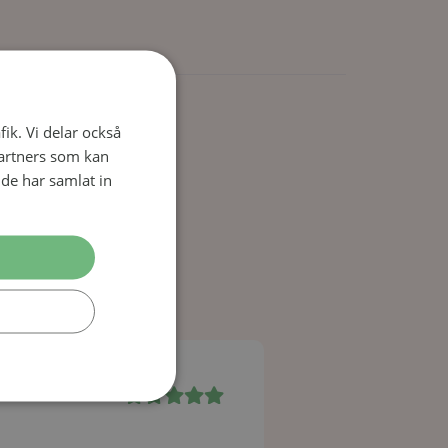
Skriv ut
fik. Vi delar också
artners som kan
de har samlat in
nk