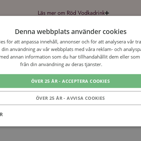
Läs mer om Röd Vodkadrink
Dela detta recept
Denna webbplats använder cookies
Facebook
Twitter
E-post
s för att anpassa innehåll, annonser och för att analysera vår tra
 din användning av vår webbplats med våra reklam- och analysp
ed annan information som du har tillhandahållit dem eller som 
från din användning av deras tjänster.
Läs mer
ÖVER 25 ÅR - ACCEPTERA COOKIES
censioner av Röd Vodkadri
ÖVER 25 ÅR - AVVISA COOKIES
ER
Prestanda
Inriktning
Funktioner