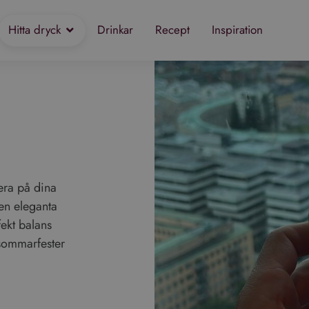
Hitta dryck
Drinkar
Recept
Inspiration
era på dina
en eleganta
ekt balans
n sommarfester