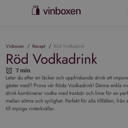
/
/
Vinboxen
Recept
Röd Vodkadrink
Röd Vodkadrink
7 min
Letar du efter en läcker och uppfriskande drink att impon
gäster med? Prova vår Röda Vodkadrink! Denna enkla m
drink kombinerar vodka med tranbär och lime för en perf
mellan sötma och syrlighet. Perfekt för alla tillfällen, frå
till mysiga vinterkvällar.