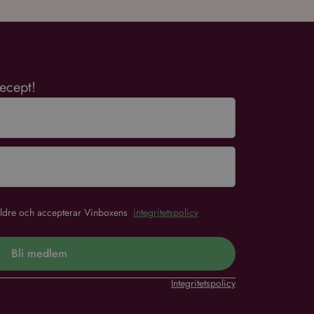
ecept!
r äldre och accepterar Vinboxens
integritetspolicy
Bli medlem
Integritetspolicy