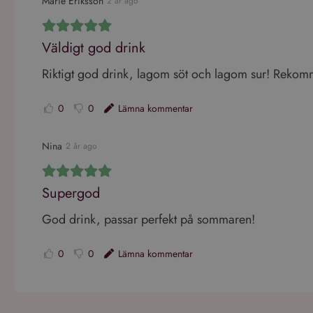
Marie Eriksson
2 år ago
Performance-cookies 
användas för att direk
Väldigt god drink
Namn
Riktigt god drink, lagom söt och lagom sur! Reko
_ga_VG1CWVH2Y3
0
0
Lämna kommentar
_ga
Nina
2 år ago
Go
Supergod
God drink, passar perfekt på sommaren!
0
0
Lämna kommentar