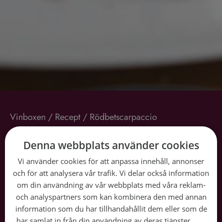
Vinboxen
/
Recept
/
Rödbetscarpaccio
Rödbetscarpaccio
Denna webbplats använder cookies
Vi använder cookies för att anpassa innehåll, annonser
35 min
och för att analysera vår trafik. Vi delar också information
om din användning av vår webbplats med våra reklam-
Snittbetyg:
☆
☆
☆
☆
☆
Lägg betyg
och analyspartners som kan kombinera den med annan
information som du har tillhandahållit dem eller som de
Rödbetscarpaccio är en utsökt och vacker förrätt som
har samlat in från din användning av deras tjänster.
Läs