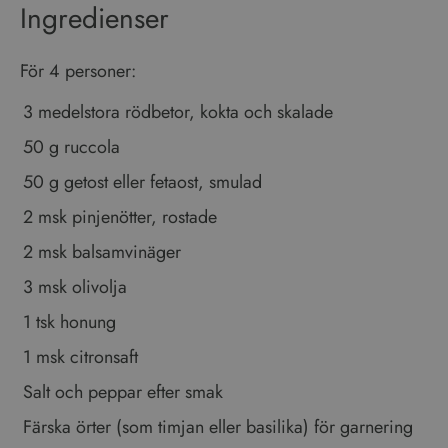
Ingredienser
_ga
1 år 1
Detta cookie-namn är
Google LLC
månad
associerat med Google
.vinboxen.se
Universal Analytics - vilket är
en viktig uppdatering av
För 4 personer:
Googles mer vanliga
analystjänst. Denna cookie
används för att särskilja
3 medelstora rödbetor, kokta och skalade
unika användare genom att
tilldela ett slumpmässigt
genererat nummer som
Google
50 g ruccola
klientidentifierare. Den ingår
Integritetspolicy
i varje sidförfrågan på en
50 g getost eller fetaost, smulad
webbplats och används för
att beräkna besökar-,
session- och kampanjdata
2 msk pinjenötter, rostade
för
webbplatsanalysrapporterna.
2 msk balsamvinäger
3 msk olivolja
1 tsk honung
1 msk citronsaft
Salt och peppar efter smak
Färska örter (som timjan eller basilika) för garnering