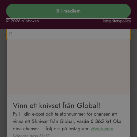
Bli medlem
© 2026 Vinboxen
Integritetspolicy
Vinn ett knivset från Global!
Fyll i din e-post och telefonnummer för chansen att
vinna ett 5-knivset från Global,
värde 6 365 kr!
Öka
dina chanser – följ oss på Instagram:
@vinboxen
(
Vinnare dras 31/12
)