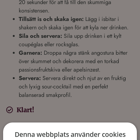
20 sekunder för att få till den skummiga
konsistensen.
Tillsätt is och skaka igen:
Lägg i isbitar i
shakern och skaka igen för att kyla ner drinken.
Sila och servera:
Sila upp drinken i ett kylt
coupéglas eller rocksglas.
Garnera:
Droppa några stänk angostura bitter
över skummet och dekorera med en torkad
passionsfruktskiva eller apelsinzest.
Servera:
Servera direkt och njut av en fruktig
och lyxig sour-cocktail med en perfekt
balanserad smakprofil.
Klart!
Läs mer om Passion Fruit Sour – Fräsch och Fruktig
Denna webbplats använder cookies
Cocktail