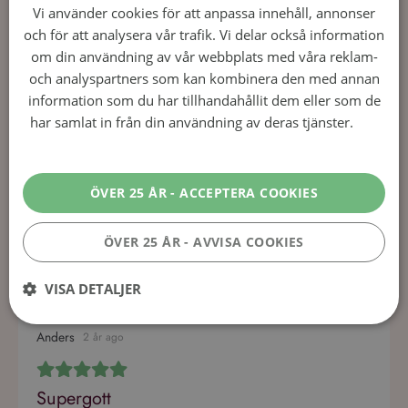
Vi använder cookies för att anpassa innehåll, annonser
och för att analysera vår trafik. Vi delar också information
Dela detta recept
om din användning av vår webbplats med våra reklam-
Facebook
Twitter
E-post
Skriv ut
och analyspartners som kan kombinera den med annan
information som du har tillhandahållit dem eller som de
har samlat in från din användning av deras tjänster.
Läs
mer
Användarrecensioner av Passion
Fruit Sour – Fräsch och Fruktig
ÖVER 25 ÅR - ACCEPTERA COOKIES
Cocktail
ÖVER 25 ÅR - AVVISA COOKIES
1
Recension
Skriv en recension
VISA DETALJER
Anders
2 år ago
Prestanda
Inriktning
Funktioner
Supergott
Performance-cookies används för att se hur besökare använder