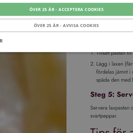
4 minuter.
ÖVER 25 ÅR - ACCEPTERA COOKIES
Rör ner riven pa
och peppar.
ÖVER 25 ÅR - AVVISA COOKIES
Steg 4: Bla
ER
Tillsätt pastan ti
Lägg i laxen (färs
Prestanda
Inriktning
Funktioner
fördelas jämnt i
används för att se hur besökare använder webbplatsen, t.ex. analytiska kakor. Dessa c
späda den med li
t identifiera en viss besökare.
Leverantör
/
Steg 5: Serv
Utgång
Beskrivning
Domän
.vinboxen.se
1 år 1
Denna cookie används av Google Analytics för att bevara se
Servera laxpastan 
månad
svartpeppar.
1 år 1
Detta cookie-namn är associerat med Google Universal Analyt
Google LLC
månad
viktig uppdatering av Googles mer vanliga analystjänst. D
.vinboxen.se
för att särskilja unika användare genom att tilldela ett sl
Tips för a
nummer som klientidentifierare. Den ingår i varje sidförfr
och används för att beräkna besökar-, session- och kampan