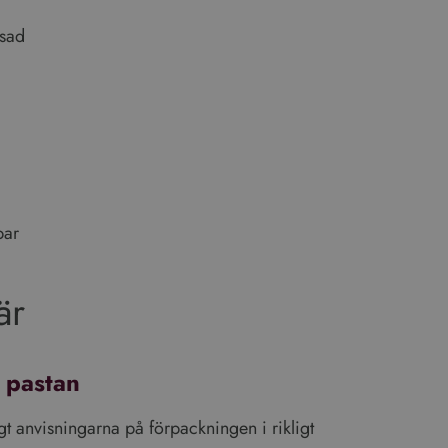
ssad
par
är
 pastan
gt anvisningarna på förpackningen i rikligt