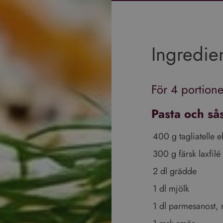
Ingredie
För 4 portione
Pasta och så
400 g tagliatelle e
300 g färsk laxfilé 
2 dl grädde
1 dl mjölk
1 dl parmesanost, 