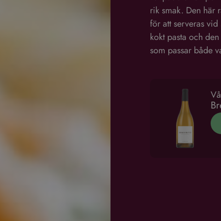
rik smak. Den här rä
för att serveras vid
kokt pasta och den 
som passar både va
Vå
Br