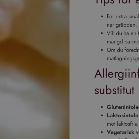
webbplatsanalysrapporterna.
ogle Integritetspolicy
För extra smak,
ner grädden.
Vill du ha en
mängd parmes
Om du föredra
matlagningsgr
Allergii
substitut
Glutenintole
Laktosintole
mot laktosfria 
Vegetarisk v