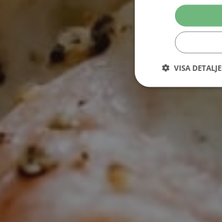
VISA DETALJ
Performance-cookies 
användas för att direk
Namn
_ga_VG1CWVH2Y3
_ga