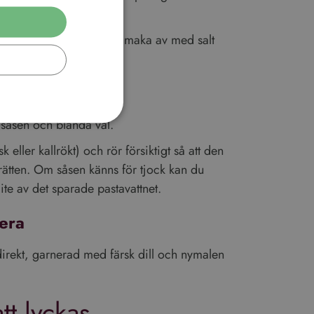
rmesan och citronsaft. Smaka av med salt
nda samman
ll såsen och blanda väl.
k eller kallrökt) och rör försiktigt så att den
 rätten. Om såsen känns för tjock kan du
ookies kan inte
te av det sparade pastavattnet.
era
ssionstillståndet.
direkt, garnerad med färsk dill och nymalen
ics - vilket är en
enna cookie används
umpmässigt genererat
tt lyckas
ågan på en webbplats
jdata för