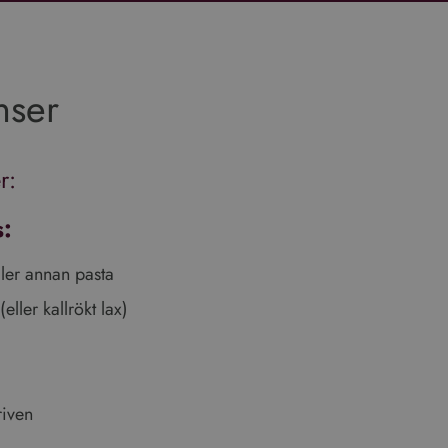
nser
r:
s:
ller annan pasta
(eller kallrökt lax)
riven