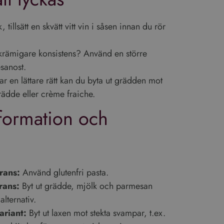
 tillsätt en skvätt vitt vin i såsen innan du rör
 krämigare konsistens? Använd en större
anost.
r en lättare rätt kan du byta ut grädden mot
ädde eller crème fraiche.
nformation och
rans:
Använd glutenfri pasta.
rans:
Byt ut grädde, mjölk och parmesan
alternativ.
ariant:
Byt ut laxen mot stekta svampar, t.ex.