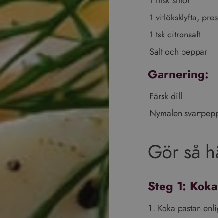
1 msk smör
1 vitlöksklyfta, pre
1 tsk citronsaft
Salt och peppar
Garnering:
Färsk dill
Nymalen svartpep
Gör så h
Steg 1: Koka
Koka pastan enli