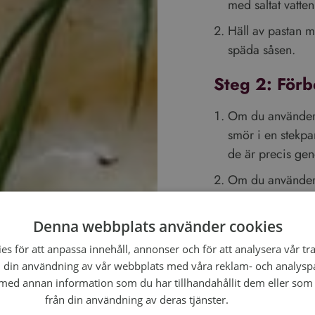
med saltat vatten
Häll av pastan me
späda såsen.
Steg 2: Förb
Om du använder f
smör i en stekp
de är precis gen
Om du använder ka
sidan tills det ä
Denna webbplats använder cookies
Steg 3: Gör 
s för att anpassa innehåll, annonser och för att analysera vår tra
Smält smöret i e
 din användning av vår webbplats med våra reklam- och analysp
sekunder.
ed annan information som du har tillhandahållit dem eller som 
från din användning av deras tjänster.
Läs mer
Tillsätt grädde 