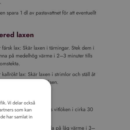
.
n spara 1 dl av pastavattnet för att eventuellt
ered laxen
ärsk lax: Skär laxen i tärningar. Stek dem i
anna på medelhög värme i 2–3 minuter tills
omstekta.
llrökt lax: Skär laxen i strimlor och ställ åt
r dags att blanda med såsen.
såsen
fik. Vi delar också
n stor stekpanna och fräs vitlöken i cirka 30
artners som kan
de har samlat in
och mjölk och låt det sjuda på låg värme i 3–