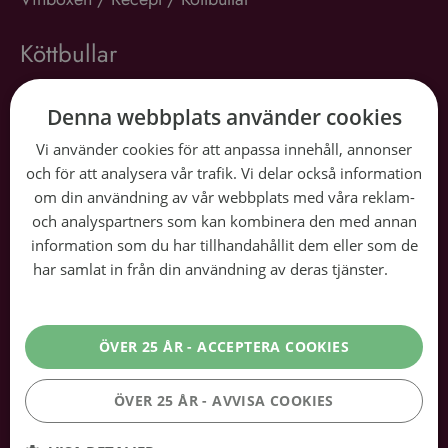
Köttbullar
35 min
Denna webbplats använder cookies
Snittbetyg:
☆
☆
☆
☆
☆
Vi använder cookies för att anpassa innehåll, annonser
Lägg betyg
och för att analysera vår trafik. Vi delar också information
Svenska köttbullar är en älskad klassiker på
om din användning av vår webbplats med våra reklam-
middagsbordet. Saftiga och smakrika, de är enkla att
och analyspartners som kan kombinera den med annan
information som du har tillhandahållit dem eller som de
göra och fungerar perfekt till både vardag och fest.
har samlat in från din användning av deras tjänster.
Läs
Servera med potatis, lingon och sås för en komplett
mer
måltid. Vi rekommenderar även ett passande vin som
lyfter rätten ytterligare.
ÖVER 25 ÅR - ACCEPTERA COOKIES
ÖVER 25 ÅR - AVVISA COOKIES
Vår dryckesrekommendation:
Bread & Butter Pinot Noir