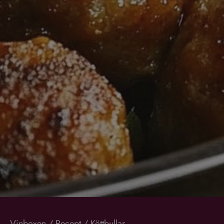
Vinboxen
/
Recept
/
Köttbullar