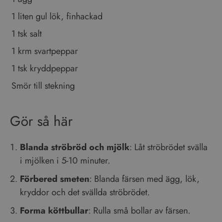
webbplats och används för
att beräkna besökar-,
1 liten gul lök, finhackad
session- och kampanjdata
för
webbplatsanalysrapporterna.
1 tsk salt
1 krm svartpeppar
1 tsk kryddpeppar
Smör till stekning
Gör så här
Blanda ströbröd och mjölk
: Låt ströbrödet svälla
i mjölken i 5-10 minuter.
Förbered smeten
: Blanda färsen med ägg, lök,
kryddor och det svällda ströbrödet.
Forma köttbullar
: Rulla små bollar av färsen.