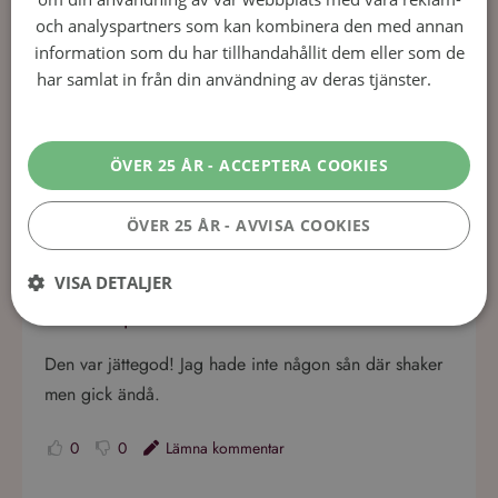
Användarrecensioner av Hallondrink
och analyspartners som kan kombinera den med annan
– Frisk och Läskande Cocktail med
information som du har tillhandahållit dem eller som de
har samlat in från din användning av deras tjänster.
Läs
Basilika och Gin
mer
ÖVER 25 ÅR - ACCEPTERA COOKIES
1
Recension
Skriv en recension
ÖVER 25 ÅR - AVVISA COOKIES
Karin Karlsson.
2 år ago
VISA DETALJER
Bra recept
Den var jättegod! Jag hade inte någon sån där shaker
Prestanda
Inriktning
Funktioner
men gick ändå.
Performance-cookies används för att se hur besökare använder
webbplatsen, t.ex. analytiska kakor. Dessa cookies kan inte användas för
0
0
Lämna kommentar
att direkt identifiera en viss besökare.
Leverantör
/
Namn
Utgång
Beskrivning