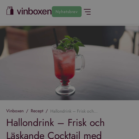
Nyhetsbrev
Vinboxen
/
Recept
/
Hallondrink – Frisk och Läskande Cocktail med Basilika och Gin
Hallondrink – Frisk och
Läskande Cocktail med