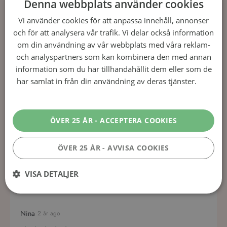
Denna webbplats använder cookies
Vi använder cookies för att anpassa innehåll, annonser
Klart!
och för att analysera vår trafik. Vi delar också information
om din användning av vår webbplats med våra reklam-
och analyspartners som kan kombinera den med annan
Läs mer om Röd Juldrink
information som du har tillhandahållit dem eller som de
har samlat in från din användning av deras tjänster.
Läs
Dela detta recept
mer
Facebook
Twitter
E-post
Skriv ut
ÖVER 25 ÅR - ACCEPTERA COOKIES
Användarrecensioner av Röd Juldrink
ÖVER 25 ÅR - AVVISA COOKIES
VISA DETALJER
1
Recension
Skriv en recension
Nina
2 år ago
Prestanda
Inriktning
Funktioner