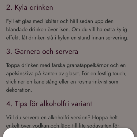
2. Kyla drinken
Fyll ett glas med isbitar och häll sedan upp den
blandade drinken över isen. Om du vill ha extra kylig
effekt, låt drinken stå i kylen en stund innan servering.
3. Garnera och servera
Toppa drinken med färska granatäppelkärnor och en
apelsinskiva på kanten av glaset. För en festlig touch,
stick ner en kanelstång eller en rosmarinkvist som
dekoration.
4. Tips för alkoholfri variant
Vill du servera en alkoholfri version? Hoppa helt
enkelt över vodkan och lägg till lite sodavatten för
extra fräschör och bubblighet.