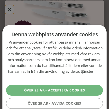
Tillsätt vaniljvodka, passionfruktslikör, limejuice,
passionsfruktspuré och sockerlag.
Skaka drinken kraftigt i cirka 20 sekunder för att
säkerställa att alla ingredienser blandas ordentligt
och att drinken blir väl kyld.
Denna webbplats använder cookies
Sila upp drinken i ett kylt cocktailglas för att få till
Vi använder cookies för att anpassa innehåll, annonser
den rätta serveringen.
och för att analysera vår trafik. Vi delar också information
Vinn ett knivset från Global!
Garnera med en halv passionsfrukt som läggs
om din användning av vår webbplats med våra reklam-
ovanpå drinken – både för dekoration och extra
Fyll i din e-post och telefonnummer för chansen att
och analyspartners som kan kombinera den med annan
smak.
vinna ett 5-knivset från Global,
värde 6 365 kr!
Öka
information som du har tillhandahållit dem eller som de
dina chanser – följ oss på Instagram:
@vinboxen
Servera med ett litet glas mousserande vin vid
har samlat in från din användning av deras tjänster.
Läs
(
Vinnare dras 31/12
)
mer
sidan om. Drick först själva martinin och avsluta
med det mousserande vinet som en “chaser” för
ÖVER 25 ÅR - ACCEPTERA COOKIES
att balansera syran och sötheten.
Klart!
ÖVER 25 ÅR - AVVISA COOKIES