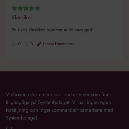
klientidentifierare. Den ingår
Integritetspolicy
i varje sidförfrågan på en
webbplats och används för
att beräkna besökar-,
Klassiker
session- och kampanjdata
för
webbplatsanalysrapporterna.
En riktig klassiker, kommer alltid vara god!
0
0
Lämna kommentar
Vinboxen rekommenderar endast viner som finns
tillgängliga på Systembolaget. Vi har ingen egen
försäljning och inget kommersiellt samarbete med
Systembolaget.