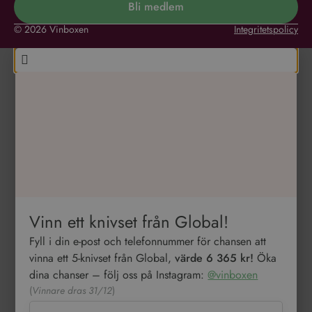
Bli medlem
© 2026 Vinboxen
Integritetspolicy
Vinn ett knivset från Global!
Fyll i din e-post och telefonnummer för chansen att
vinna ett 5-knivset från Global,
värde 6 365 kr!
Öka
dina chanser – följ oss på Instagram:
@vinboxen
(
Vinnare dras 31/12
)