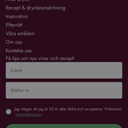
unika användare genom att
tilldela ett slumpmässigt
Recept & dryckesmatchning
genererat nummer som
Google
klientidentifierare. Den ingår
Inspiration
Integritetspolicy
i varje sidförfrågan på en
webbplats och används för
Efterrätt
att beräkna besökar-,
session- och kampanjdata
Våra emblem
för
webbplatsanalysrapporterna.
Om oss
Kontakta oss
Få tips om nya viner och recept!
Jag intygar att jag är 25 år eller äldre och accepterar Vinboxens
integritetspolicy