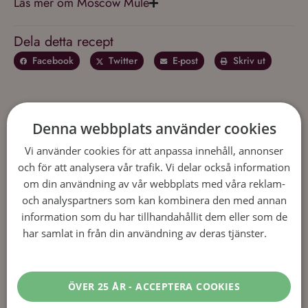
Läs mer om Moscow Mule
Dela detta recept
Facebook
Twitter
E-post
Skriv ut
Användarrecensioner av Moscow
Denna webbplats använder cookies
Mule
Vi använder cookies för att anpassa innehåll, annonser
och för att analysera vår trafik. Vi delar också information
om din användning av vår webbplats med våra reklam-
1
Recension
Skriv en recension
och analyspartners som kan kombinera den med annan
information som du har tillhandahållit dem eller som de
har samlat in från din användning av deras tjänster.
Läs
Adam
2 år ago
mer
Gott
ÖVER 25 ÅR - ACCEPTERA COOKIES