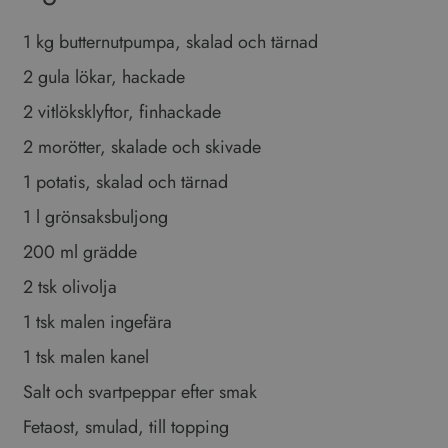
1 kg butternutpumpa, skalad och tärnad
Leverantör
/
Namn
Utgång
Beskrivning
Domän
2 gula lökar, hackade
_ga_VG1CWVH2Y3
.vinboxen.se
1 år 1
Denna cookie används av
månad
Google Analytics för att
2 vitlöksklyftor, finhackade
bevara sessionstillståndet.
2 morötter, skalade och skivade
_ga
1 år 1
Detta cookie-namn är
Google LLC
månad
associerat med Google
.vinboxen.se
Universal Analytics - vilket är
1 potatis, skalad och tärnad
en viktig uppdatering av
Googles mer vanliga
1 l grönsaksbuljong
analystjänst. Denna cookie
används för att särskilja
unika användare genom att
200 ml grädde
tilldela ett slumpmässigt
genererat nummer som
Google
2 tsk olivolja
klientidentifierare. Den ingår
Integritetspolicy
i varje sidförfrågan på en
webbplats och används för
1 tsk malen ingefära
att beräkna besökar-,
session- och kampanjdata
1 tsk malen kanel
för
webbplatsanalysrapporterna.
Salt och svartpeppar efter smak
Fetaost, smulad, till topping
Färsk persilja, hackad, till garnering