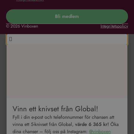
Bli medlem
© 2026 Vinboxen
Integritetspolicy
Vinn ett knivset från Global!
Fyll i din e-post och telefonnummer för chansen att
vinna ett 5-knivset från Global,
värde 6 365 kr!
Öka
dina chanser – följ oss på Instagram:
@vinboxen
(
Vinnare dras 31/12
)