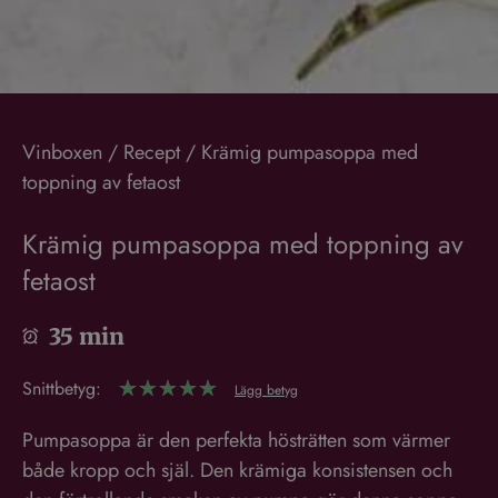
Vinboxen
/
Recept
/
Krämig pumpasoppa med
toppning av fetaost
Krämig pumpasoppa med toppning av
fetaost
35 min
Snittbetyg:
☆
☆
☆
☆
☆
Lägg betyg
Pumpasoppa är den perfekta hösträtten som värmer
både kropp och själ. Den krämiga konsistensen och
Denna webbplats använder cookies
den förtrollande smaken av pumpa gör denna soppa
Vi använder cookies för att anpassa innehåll, annonser
till en måste-ha på höstens meny. I det här receptet