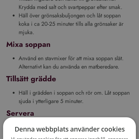
Häll över grönsaksbuljongen och låt soppan
koka i ca 20-25 minuter tills alla grönsaker är
mjuka.
Mixa soppan
Använd en stavmixer för att mixa soppan slät.
Alternativt kan du använda en matberedare.
Tillsätt grädde
Häll i grädden i soppan och rör om. Låt soppan
sjuda i ytterligare 5 minuter.
Servera
Häll upp den varma pumpasoppan i skålar.
Toppa varje portion med smulad fetaost och färsk
persilja.