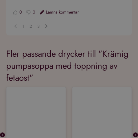
0
0
Lämna kommentar
1
2
3
Fler passande drycker till "Krämig
pumpasoppa med toppning av
fetaost"
Vitt vin •
Lättare glasflaska •
1000ML •
12.5%
Vitt vin •
Box •
3000ML •
13%
Crazy Cat Chenin Blanc & Muscat
L Chardonnay