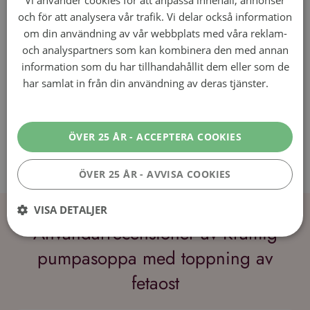
Klart!
Dela detta recept
Facebook
Twitter
E-post
Skriv ut
Användarrecensioner av Krämig
pumpasoppa med toppning av
fetaost