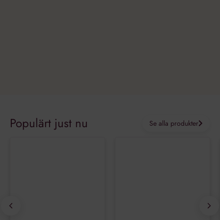
_ga_VG1CWVH2Y3
.vinboxen.se
1 år 1
Denna cookie används av
månad
Google Analytics för att
bevara sessionstillståndet.
_ga
1 år 1
Detta cookie-namn är
Google LLC
månad
associerat med Google
.vinboxen.se
Universal Analytics - vilket är
en viktig uppdatering av
Googles mer vanliga
analystjänst. Denna cookie
används för att särskilja
unika användare genom att
tilldela ett slumpmässigt
genererat nummer som
Google
klientidentifierare. Den ingår
Integritetspolicy
i varje sidförfrågan på en
Populärt just nu
webbplats och används för
Se alla produkter
att beräkna besökar-,
session- och kampanjdata
för
webbplatsanalysrapporterna.