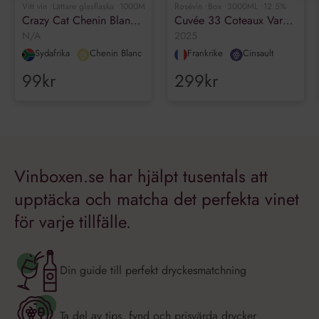
Vitt vin •
Lättare glasflaska •
1000ML •
12.5%
Rosévin •
Box •
3000ML •
12.5%
Crazy Cat Chenin Blanc & Muscat
Cuvée 33 Coteaux Varois en Provence Rosé Organic
N/A
2025
Sydafrika
Chenin Blanc
Frankrike
Cinsault
99kr
299kr
Vinboxen.se har hjälpt tusentals att
upptäcka och matcha det perfekta vinet
för varje tillfälle.
Din guide till perfekt dryckesmatchning
Ta del av tips, fynd och prisvärda drycker