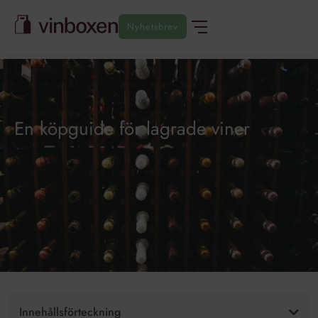
Nyhetsbrev
En köpguide för lagrade viner
Innehållsförteckning