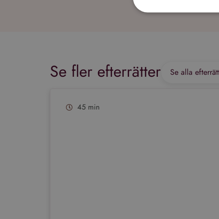
Performance-cookies 
användas för att direk
Se fler efterrätter
Se alla efterrät
Namn
_ga_VG1CWVH2Y3
45 min
_ga
Go