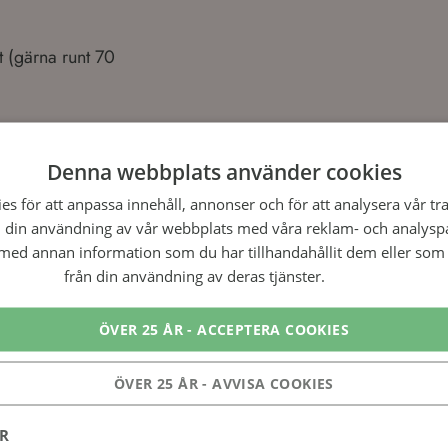
 (gärna runt 70
Denna webbplats använder cookies
censioner av Chokladfonda
s för att anpassa innehåll, annonser och för att analysera vår tra
 din användning av vår webbplats med våra reklam- och analysp
ed annan information som du har tillhandahållit dem eller som 
från din användning av deras tjänster.
Läs mer
ÖVER 25 ÅR - ACCEPTERA COOKIES
ÖVER 25 ÅR - AVVISA COOKIES
ER