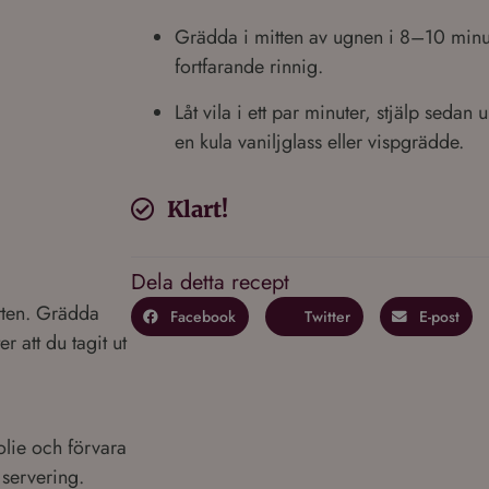
Grädda i mitten av ugnen i 8–10 minut
fortfarande rinnig.
Låt vila i ett par minuter, stjälp seda
en kula vaniljglass eller vispgrädde.
Klart!
Dela detta recept
itten. Grädda
Facebook
Twitter
E-post
er att du tagit ut
olie och förvara
 servering.