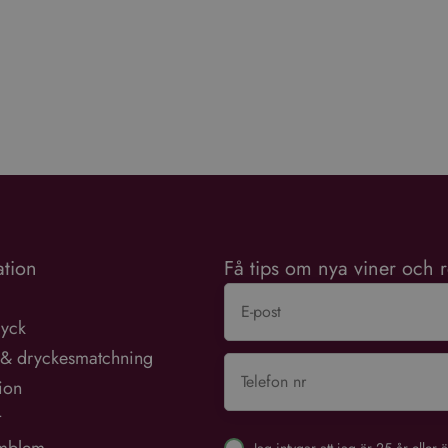
tion
Få tips om nya viner och r
ryck
 & dryckesmatchning
tion
t
Jag intygar att jag är 25 år elle