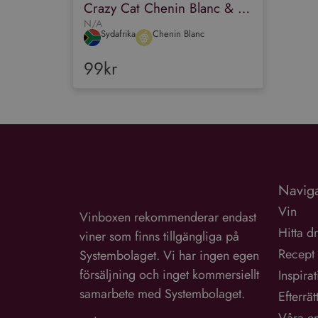
Crazy Cat Chenin Blanc & Muscat
N/A
Sydafrika
Chenin Blanc
99kr
Naviga
Vin
Vinboxen rekommenderar endast
Hitta d
viner som finns tillgängliga på
Recept
Systembolaget. Vi har ingen egen
försäljning och inget kommersiellt
Inspira
samarbete med Systembolaget.
Efterrät