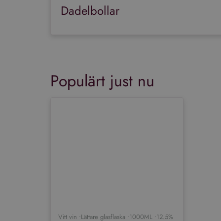
Dadelbollar
Populärt just nu
Vitt vin •
Lättare glasflaska •
1000ML •
12.5%