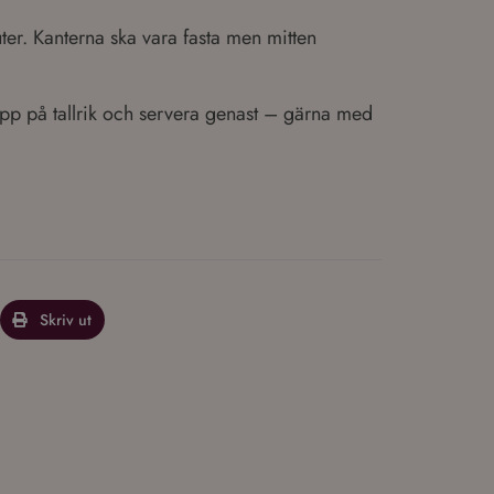
er. Kanterna ska vara fasta men mitten
n upp på tallrik och servera genast – gärna med
Skriv ut