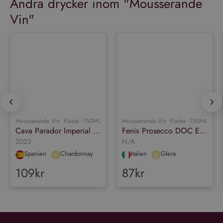
Andra drycker inom "
Mousserande
Vin
"
Mousserande Vin •
Flaska •
750ML •
11.5%
Mousserande Vin •
Flaska •
750ML •
11%
Cava Parador Imperial Reserva
Fenix Prosecco DOC Extra Dry
2023
N/A
Spanien
Chardonnay
Italien
Glera
109kr
87kr