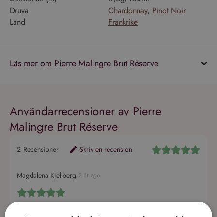
Druva
Chardonnay
,
Pinot Noir
Land
Frankrike
Läs mer om Pierre Malingre Brut Réserve
Användarrecensioner av Pierre
Malingre Brut Réserve
2
Recensioner
Skriv en recension
Magdalena Kjellberg
2 år ago
Prisvärd champagne