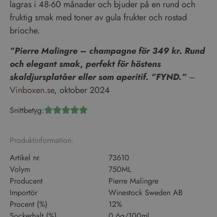
lagras i 48-60 månader och bjuder på en rund och
fruktig smak med toner av gula frukter och rostad
brioche.
”Pierre Malingre – champagne för 349 kr. Rund
och elegant smak, perfekt för höstens
skaldjursplatåer eller som aperitif. ”FYND.”
–
Vinboxen.se
, oktober 2024
Snittbetyg:





Produktinformation:
Artikel nr.
73610
Volym
750ML
Producent
Pierre Malingre
Importör
Winestock Sweden AB
Procent (%)
12%
Sockerhalt (%)
0,6g/100ml