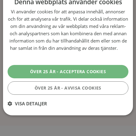
Denna webbplats använder cookies
Jag tycker det var en bra champagne med tanke på
Vi använder cookies för att anpassa innehåll, annonser
priset. Absolut prisvärt!
och för att analysera vår trafik. Vi delar också information
om din användning av vår webbplats med våra reklam-
0
0
Lämna kommentar
och analyspartners som kan kombinera den med annan
information som du har tillhandahållit dem eller som de
Linn
2 år ago
har samlat in från din användning av deras tjänster.
Läs
mer
Spännande!
ÖVER 25 ÅR - ACCEPTERA COOKIES
Beställt, ska bli spännande att testa!
ÖVER 25 ÅR - AVVISA COOKIES
0
0
Visa kommentarer(2)
Lämna kommentar
VISA DETALJER
Prestanda
Inriktning
Funktioner